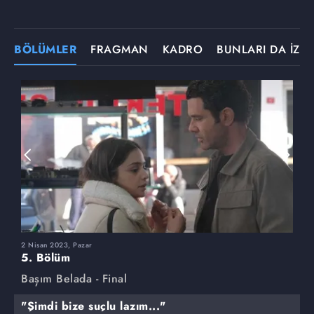
BÖLÜMLER
FRAGMAN
KADRO
BUNLARI DA İZLE
2 Nisan 2023, Pazar
2
5. Bölüm
4
Başım Belada - Final
B
"Şimdi bize suçlu lazım..."