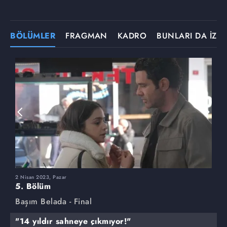
BÖLÜMLER
FRAGMAN
KADRO
BUNLARI DA İZLE
2 Nisan 2023, Pazar
2
5. Bölüm
4
Başım Belada - Final
B
"14 yıldır sahneye çıkmıyor!"