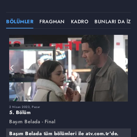
BÖLÜMLER
FRAGMAN
KADRO
BUNLARI DA İZLE
2 Nisan 2023, Pazar
2
5. Bölüm
4
Başım Belada - Final
B
Başım Belada tüm bölümleri ile atv.com.tr'de.