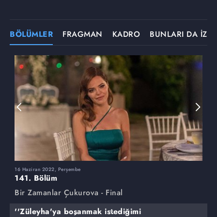
BÖLÜMLER
FRAGMAN
KADRO
BUNLARI DA İZLE
16 Haziran 2022, Perşembe
9
141. Bölüm
1
Bir Zamanlar Çukurova - Final
B
''Züleyha'ya boşanmak istediğimi