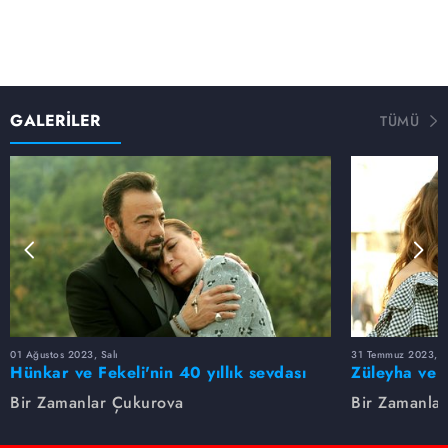
İstanbul'a gitmeye karar verir.
FİKRET VE MÜJGAN YİNE BİR DARGIN BİR BARIŞIK
Fikret, Fekeli'ye her şeyi anlattıktan sonra, duygusal
olarak çöker. Kötü bir gece geçirir. Eve döndüğünde ise
Müjgan'la barışır. Geleceklerini konuşurlar ama Müjgan
GALERİLER
TÜMÜ
Fikret'in ilgisizliğinden hala mutsuzdur. Hastanede de
Ümit, Müjgan ile olan gerginliği sona erdirmek için
harekete geçer ve zeytin dalı uzatır. Müjgan da onunla
dost olabilmek için adım atar. Ama iki kadın da henüz
birbirlerinin Fikret ile ilişkisinin boyutunu bilmiyordur!
DEMİR, ZÜLEYHA'DAN BOŞANMAYA KARAR VERİYOR!
Ümit, Yaman konağındaki yemeğin ardından yine Demir
ile buluştuğu için mutludur. Ama Demir'in temkinli halleri
canını sıkar. Tekrar karşılaştıklarında ise Demir'i baş başa
kalmaya ikna eder. Birlikte tatile gitmeye karar verirler.
Bu tatil, Demir'in uğrunda neredeyse Çukurova'yı yaktığı
Züleyha'dan boşanma kararı vermesine neden olur!
01 Ağustos 2023, Salı
31 Temmuz 2023, Pa
Hünkar ve Fekeli'nin 40 yıllık sevdası
Züleyha ve 
Bir Zamanlar Çukurova
Bir Zamanla