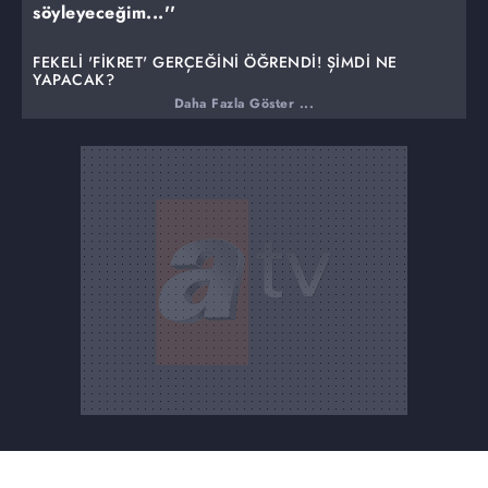
söyleyeceğim...''
FEKELİ 'FİKRET' GERÇEĞİNİ ÖĞRENDİ! ŞİMDİ NE
YAPACAK?
Daha Fazla Göster ...
Fekeli, Fikret'e inanmak istemese de, Fikret'in
anlattıklarına inanmak zorunda kalır. Fekeli, o yıllarda
Fikret'in de annesinin de yanında olamadığına üzülürken,
kardeşi Musa'nın gerçeği nasıl öğrendiğinin cevabını
bulamaz. Adnan Yaman'ın suçu yüzünden Demir'den
intikam alınmasını yanlış bulduğunu söyler ama Fikret'in
deli öfkesini dindiremez! Fekeli artık bu acılarla, yeniden
bir savaş ile sınanmaktansa ölmeyi dileyecek haldedir.
Üstelik ne kadar istemese de bu savaşın içine hızla o da
çekilecektir!
FİKRET'İN İKİNCİ MEKTUBU DA ORTAYA ÇIKINCA SAVAŞ
DA KAÇINILMAZ HALE GELİR
Fikret'in ikinci mektubu da konakta ortaya çıkar! Züleyha
mektubun gerçekliğinin iyice araştırılması gerektiğini
ısrarla söylese de, Demir için artık bu durum bir savaş
ilanıdır! Babasının günahı olmadığına ise yüzde yüz
emindir! O, bu savaşı bildiği yoldan kazanmak için
harekete geçer. Ama Züleyha'nın başka planları vardır. İlk
olarak biraz araştırma yapar, ardından da Sevda ile