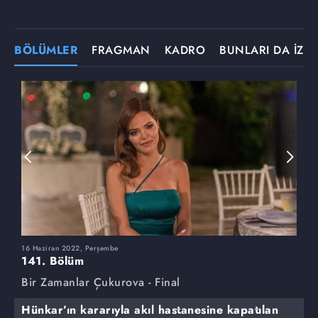
BÖLÜMLER
FRAGMAN
KADRO
BUNLARI DA İZLE
16 Haziran 2022, Perşembe
9
141. Bölüm
1
Bir Zamanlar Çukurova - Final
B
Hünkar’ın kararıyla akıl hastanesine kapatılan