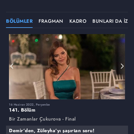
BÖLÜMLER
FRAGMAN
KADRO
BUNLARI DA İZLE
16 Haziran 2022, Perşembe
9
141. Bölüm
1
Bir Zamanlar Çukurova - Final
B
Demir’den, Züleyha’yı şaşırtan soru!