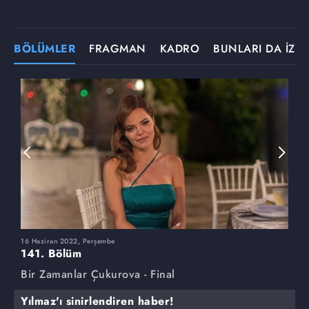
BÖLÜMLER
FRAGMAN
KADRO
BUNLARI DA İZLE
16 Haziran 2022, Perşembe
9
141. Bölüm
1
Bir Zamanlar Çukurova - Final
B
Yılmaz'ı sinirlendiren haber!