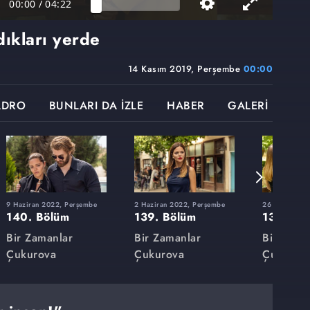
00:00
/
04:22
dıkları yerde
14 Kasım 2019, Perşembe
00:00
ADRO
BUNLARI DA İZLE
HABER
GALERİ
9 Haziran 2022, Perşembe
2 Haziran 2022, Perşembe
26 Mayıs 202
140. Bölüm
139. Bölüm
138. Bö
Bir Zamanlar
Bir Zamanlar
Bir Zama
Çukurova
Çukurova
Çukurov