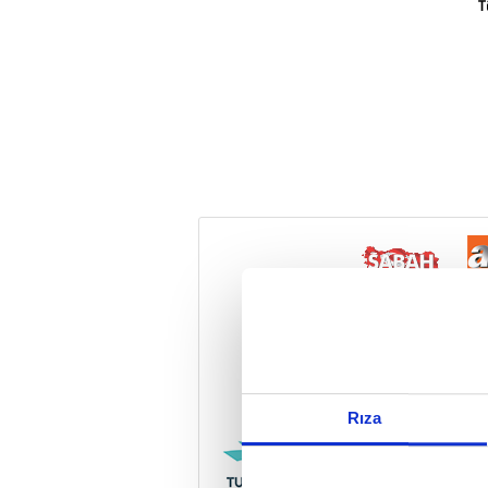
T
Reddet
Rıza