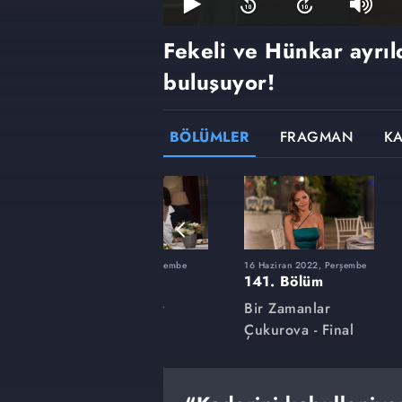
Fekeli ve Hünkar ayrıl
buluşuyor!
BÖLÜMLER
FRAGMAN
K
şembe
10 Mart 2022, Perşembe
16 Haziran 2022, Perşembe
127. Bölüm
141. Bölüm
Bir Zamanlar
Bir Zamanlar
Çukurova
Çukurova - Final