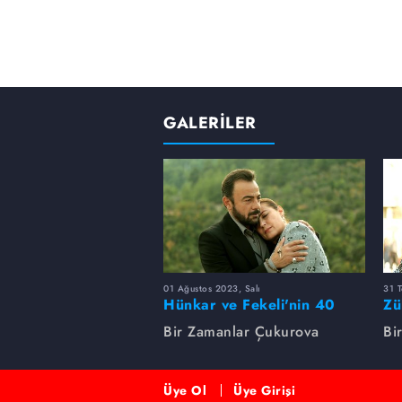
GALERİLER
01 Ağustos 2023, Salı
31 
Hünkar ve Fekeli'nin 40
Zü
yıllık sevdası
Un
Bir Zamanlar Çukurova
Bi
Üye Ol
Üye Girişi