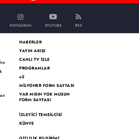
INSTAGRAM
YOUTUBE
RSS
HABERLER
I
YAYIN AKIŞI
CANLI TV İZLE
dro
PROGRAMLAR
k
a2
MİLYONER FORM SAYFASI
o
VAR MISIN YOK MUSUN
han
FORM SAYFASI
İZLEYİCİ TEMSİLCİSİ
KÜNYE
GİZLİLİK BİLDİRİMİ