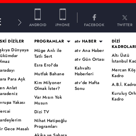
E
ANDROID
iPHONE
FACEBOOK
TWITTER
SKİ DİZİLER
PROGRAMLAR
atv HABER
DİZİ
KADROLAR
şkıya Dünyaya
Müge Anlı ile
atv Ana Haber
Altı Üstü
ükümdar
Tatlı Sert
atv Gün Ortası
İstanbul Ka
lmaz
Esra Erol'da
Kahvaltı
Mercan Köş
aradayı
Mutfak Bahane
Haberleri
Kadro
ara Para Aşk
Kim Milyoner
atv'de Hafta
A.B.İ. Kadr
en Anlat
Olmak İster?
Sonu
Kuruluş Or
aradeniz
Var Mısın Yok
Kadro
vrupa Yakası
Musun
ercai
Dizi TV
ardeşlerim
Nihat Hatipoğlu
Programları
ir Gece Masalı
Akika ve Sahara