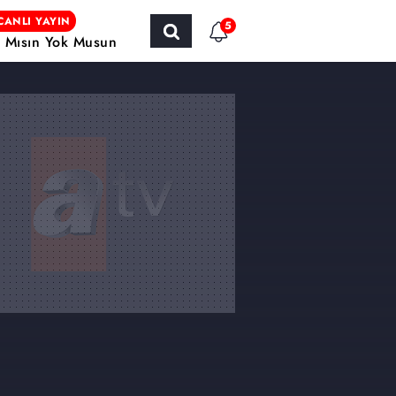
CANLI YAYIN
5
r Mısın Yok Musun