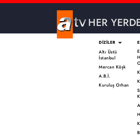
HER YERD
DİZİLER
E
E
Altı Üstü
H
İstanbul
O
Mercan Köşk
K
A.B.İ.
K
Kuruluş Orhan
S
K
A
H
K
B