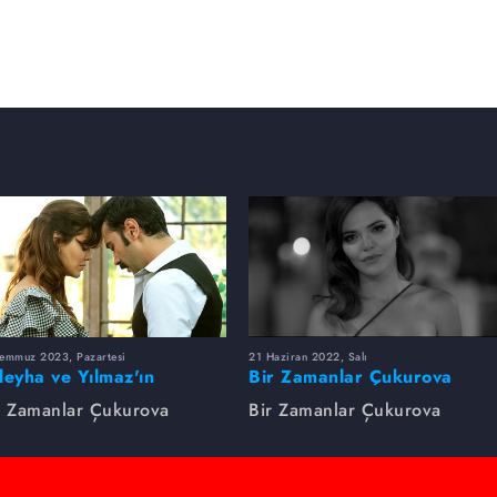
Temmuz 2023, Pazartesi
21 Haziran 2022, Salı
leyha ve Yılmaz'ın
Bir Zamanlar Çukurova
utulmaz Aşkı
Zaman Makinesi
r Zamanlar Çukurova
Bir Zamanlar Çukurova