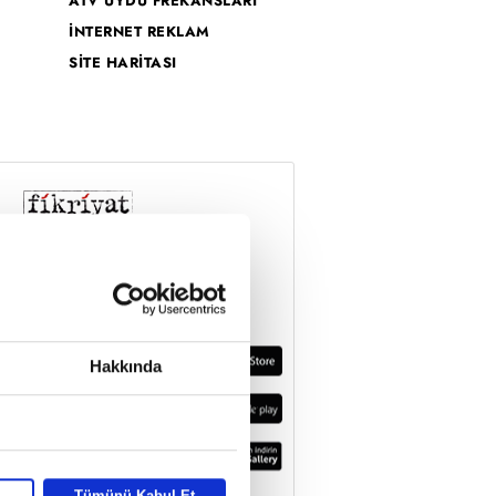
ATV UYDU FREKANSLARI
İNTERNET REKLAM
SİTE HARİTASI
Hakkında
Tümünü Kabul Et