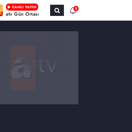
CANLI YAYIN
5
atv Gün Ortası