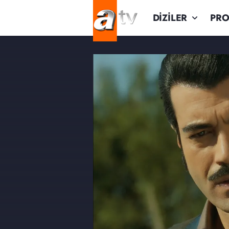
DİZİLER
PR