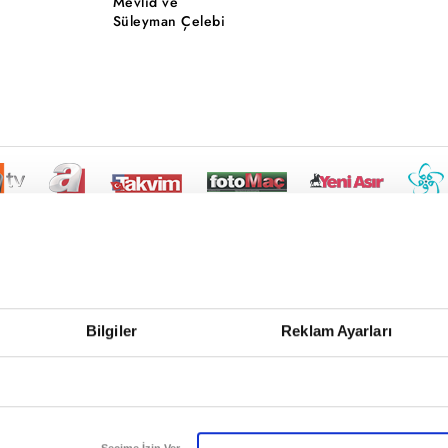
Mevlid ve
Süleyman Çelebi
Bilgiler
Reklam Ayarları
Seçime İzin Ver