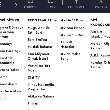
E
ANDROID
iPHONE
FACEBOOK
TWITTER
SKİ DİZİLER
PROGRAMLAR
atv HABER
DİZİ
KADROLAR
şkıya Dünyaya
Müge Anlı ile
atv Ana Haber
Altı Üstü
ükümdar
Tatlı Sert
atv Gün Ortası
İstanbul Ka
lmaz
Esra Erol'da
Kahvaltı
Mercan Köş
aradayı
Mutfak Bahane
Haberleri
Kadro
ara Para Aşk
Kim Milyoner
atv'de Hafta
A.B.İ. Kadr
en Anlat
Olmak İster?
Sonu
Kuruluş Or
aradeniz
Var Mısın Yok
Kadro
vrupa Yakası
Musun
ercai
Dizi TV
ardeşlerim
Nihat Hatipoğlu
Programları
ir Gece Masalı
Akika ve Sahara
ümü..
Filmler