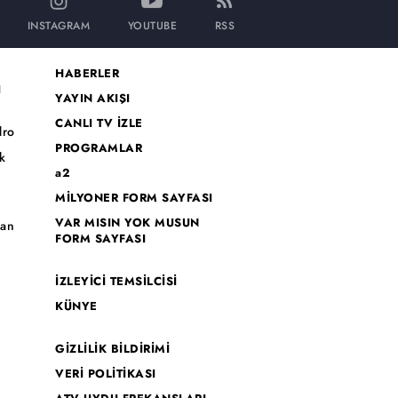
INSTAGRAM
YOUTUBE
RSS
HABERLER
I
YAYIN AKIŞI
CANLI TV İZLE
dro
PROGRAMLAR
k
a2
MİLYONER FORM SAYFASI
o
VAR MISIN YOK MUSUN
han
FORM SAYFASI
İZLEYİCİ TEMSİLCİSİ
KÜNYE
GİZLİLİK BİLDİRİMİ
VERİ POLİTİKASI