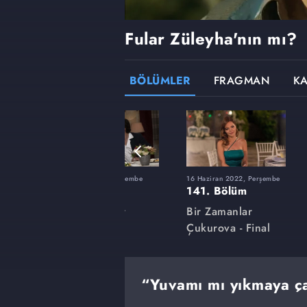
Fular Züleyha'nın mı?
BÖLÜMLER
FRAGMAN
K
şembe
10 Mart 2022, Perşembe
16 Haziran 2022, Perşembe
127. Bölüm
141. Bölüm
Bir Zamanlar
Bir Zamanlar
Çukurova
Çukurova - Final
“Yuvamı mı yıkmaya ça