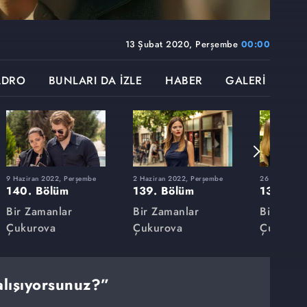
13 Şubat 2020, Perşembe
00:00
ADRO
BUNLARI DA İZLE
HABER
GALERİ
9 Haziran 2022, Perşembe
2 Haziran 2022, Perşembe
26 Mayıs 202
140. Bölüm
139. Bölüm
138. Bö
Bir Zamanlar
Bir Zamanlar
Bir Zama
Çukurova
Çukurova
Çukurov
lışıyorsunuz?”