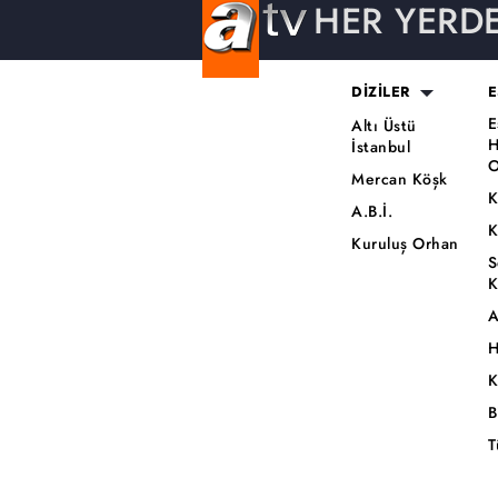
HER YERD
DİZİLER
E
E
Altı Üstü
H
İstanbul
O
Mercan Köşk
K
A.B.İ.
K
Kuruluş Orhan
S
K
A
H
K
B
T