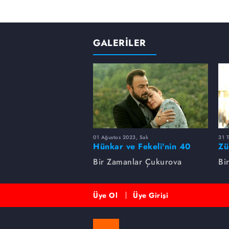
GALERİLER
01 Ağustos 2023, Salı
31 
Hünkar ve Fekeli'nin 40
Zü
yıllık sevdası
Un
Bir Zamanlar Çukurova
Bi
Üye Ol
Üye Girişi