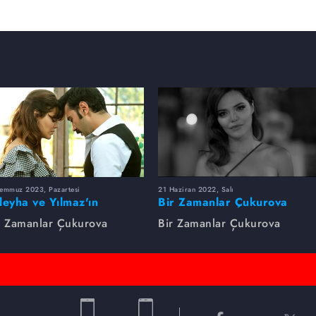
Temmuz 2023, Pazartesi
21 Haziran 2022, Salı
leyha ve Yılmaz'ın
Bir Zamanlar Çukurova
utulmaz Aşkı
Zaman Makinesi
r Zamanlar Çukurova
Bir Zamanlar Çukurova