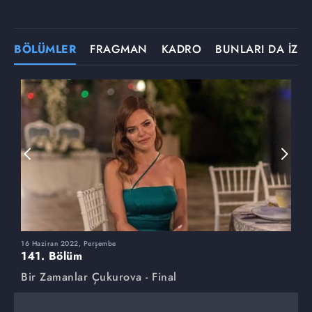
BÖLÜMLER
FRAGMAN
KADRO
BUNLARI DA İZLE
16 Haziran 2022, Perşembe
9
141. Bölüm
1
Bir Zamanlar Çukurova - Final
B