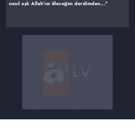
nasıl aşk Allah'ım öleceğim derdimden..."