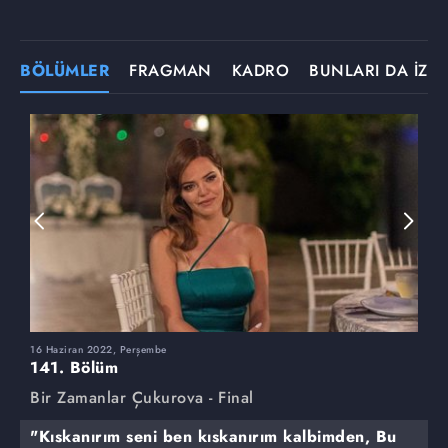
BÖLÜMLER
FRAGMAN
KADRO
BUNLARI DA İZLE
16 Haziran 2022, Perşembe
9
141. Bölüm
1
Bir Zamanlar Çukurova - Final
B
"Kıskanırım seni ben kıskanırım kalbimden, Bu