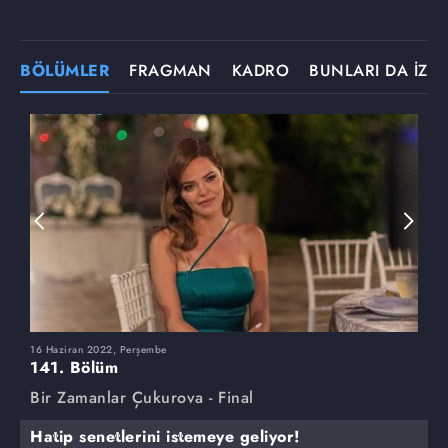
BÖLÜMLER
FRAGMAN
KADRO
BUNLARI DA İZLE
16 Haziran 2022, Perşembe
9
141. Bölüm
1
Bir Zamanlar Çukurova - Final
B
Hatip senetlerini istemeye geliyor!