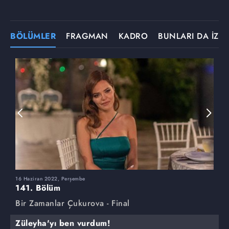
BÖLÜMLER
FRAGMAN
KADRO
BUNLARI DA İZLE
16 Haziran 2022, Perşembe
9
141. Bölüm
1
Bir Zamanlar Çukurova - Final
B
Züleyha'yı ben vurdum!