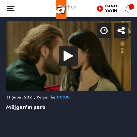
CANLI
YAYIN
11 Şubat 2021, Perşembe
00:00
Müjgan'ın şartı