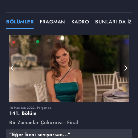
BÖLÜMLER
FRAGMAN
KADRO
BUNLARI DA İZLE
16 Haziran 2022, Perşembe
9
141. Bölüm
1
Bir Zamanlar Çukurova - Final
B
"Eğer beni seviyorsan..."