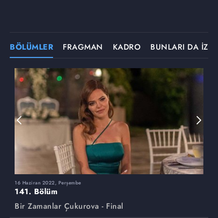
BÖLÜMLER
FRAGMAN
KADRO
BUNLARI DA İZLE
16 Haziran 2022, Perşembe
9
141. Bölüm
1
Bir Zamanlar Çukurova - Final
B