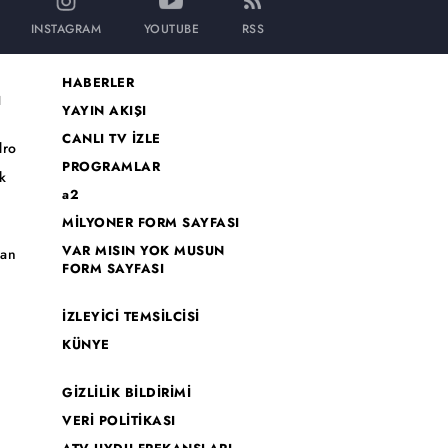
INSTAGRAM
YOUTUBE
RSS
HABERLER
I
YAYIN AKIŞI
CANLI TV İZLE
dro
PROGRAMLAR
k
a2
MİLYONER FORM SAYFASI
o
VAR MISIN YOK MUSUN
han
FORM SAYFASI
İZLEYİCİ TEMSİLCİSİ
KÜNYE
GİZLİLİK BİLDİRİMİ
VERİ POLİTİKASI