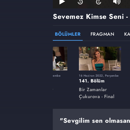
Sevemez Kimse Seni -
BÖLÜMLER
FRAGMAN
K
şembe
10 Mart 2022, Perşembe
16 Haziran 2022, Perşembe
127. Bölüm
141. Bölüm
Bir Zamanlar
Bir Zamanlar
Çukurova
Çukurova - Final
"Sevgilim sen olmasan