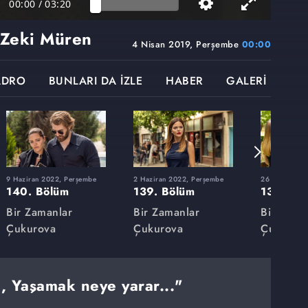
00:00
/
03:20
 Zeki Müren
4 Nisan 2019, Perşembe
00:00
ADRO
BUNLARI DA İZLE
HABER
GALERİ
9 Haziran 2022, Perşembe
2 Haziran 2022, Perşembe
26 Mayıs 202
140. Bölüm
139. Bölüm
138. Bö
Bir Zamanlar
Bir Zamanlar
Bir Zama
Çukurova
Çukurova
Çukurov
, Yaşamak neye yarar..."