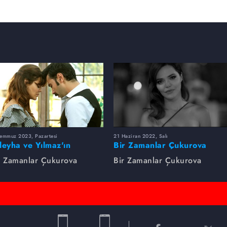
Temmuz 2023, Pazartesi
21 Haziran 2022, Salı
leyha ve Yılmaz'ın
Bir Zamanlar Çukurova
utulmaz Aşkı
Zaman Makinesi
r Zamanlar Çukurova
Bir Zamanlar Çukurova