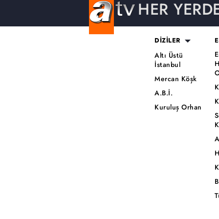
HER YERD
DİZİLER
E
E
Altı Üstü
H
İstanbul
O
Mercan Köşk
K
A.B.İ.
K
Kuruluş Orhan
S
K
A
H
K
B
T