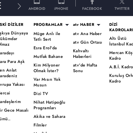
E
ANDROID
iPHONE
FACEBOOK
TWITTER
SKİ DİZİLER
PROGRAMLAR
atv HABER
DİZİ
KADROLAR
şkıya Dünyaya
Müge Anlı ile
atv Ana Haber
Altı Üstü
ükümdar
Tatlı Sert
atv Gün Ortası
İstanbul Ka
lmaz
Esra Erol'da
Kahvaltı
Mercan Köş
aradayı
Mutfak Bahane
Haberleri
Kadro
ara Para Aşk
Kim Milyoner
atv'de Hafta
A.B.İ. Kadr
en Anlat
Olmak İster?
Sonu
Kuruluş Or
aradeniz
Var Mısın Yok
Kadro
vrupa Yakası
Musun
ercai
Dizi TV
ardeşlerim
Nihat Hatipoğlu
Programları
ir Gece Masalı
Akika ve Sahara
ümü..
Filmler