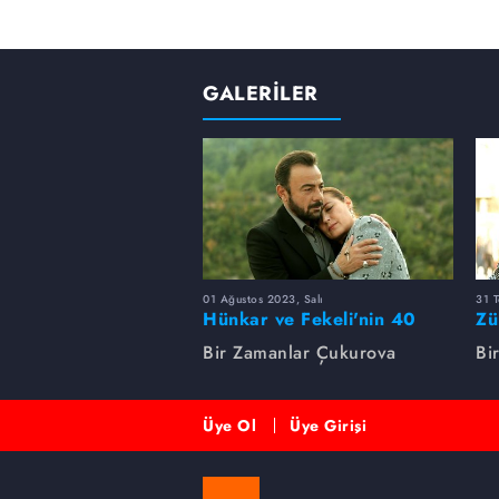
GALERİLER
01 Ağustos 2023, Salı
31 
Hünkar ve Fekeli'nin 40
Zü
yıllık sevdası
Un
Bir Zamanlar Çukurova
Bi
Üye Ol
Üye Girişi