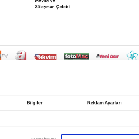
Mevlid ve
Süleyman Çelebi
Bilgiler
Reklam Ayarları
Seçime İzin Ver