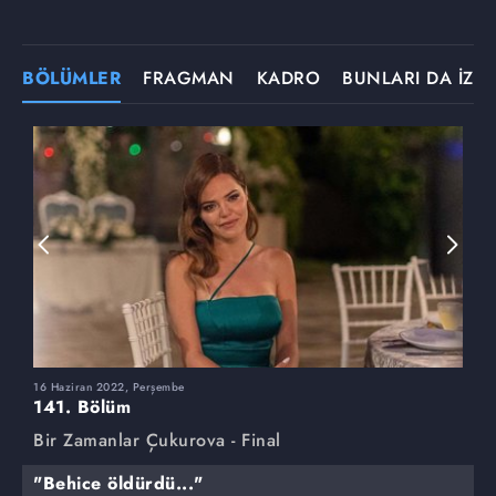
BÖLÜMLER
FRAGMAN
KADRO
BUNLARI DA İZLE
16 Haziran 2022, Perşembe
9
141. Bölüm
1
Bir Zamanlar Çukurova - Final
B
"Behice öldürdü..."