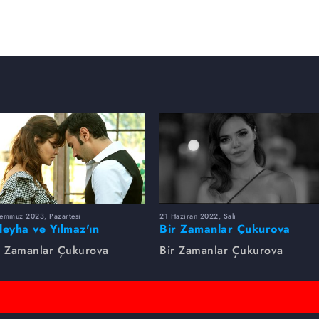
Temmuz 2023, Pazartesi
21 Haziran 2022, Salı
leyha ve Yılmaz'ın
Bir Zamanlar Çukurova
utulmaz Aşkı
Zaman Makinesi
r Zamanlar Çukurova
Bir Zamanlar Çukurova