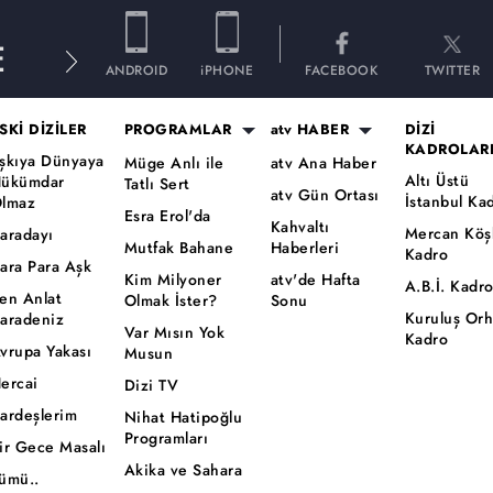
E
ANDROID
iPHONE
FACEBOOK
TWITTER
SKİ DİZİLER
PROGRAMLAR
atv HABER
DİZİ
KADROLAR
şkıya Dünyaya
Müge Anlı ile
atv Ana Haber
Altı Üstü
ükümdar
Tatlı Sert
atv Gün Ortası
İstanbul Ka
lmaz
Esra Erol'da
Kahvaltı
Mercan Köş
aradayı
Mutfak Bahane
Haberleri
Kadro
ara Para Aşk
Kim Milyoner
atv'de Hafta
A.B.İ. Kadr
en Anlat
Olmak İster?
Sonu
Kuruluş Or
aradeniz
Var Mısın Yok
Kadro
vrupa Yakası
Musun
ercai
Dizi TV
ardeşlerim
Nihat Hatipoğlu
Programları
ir Gece Masalı
Akika ve Sahara
ümü..