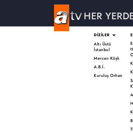
HER YERD
DİZİLER
E
E
Altı Üstü
H
İstanbul
O
Mercan Köşk
K
A.B.İ.
K
Kuruluş Orhan
S
K
A
H
K
B
T