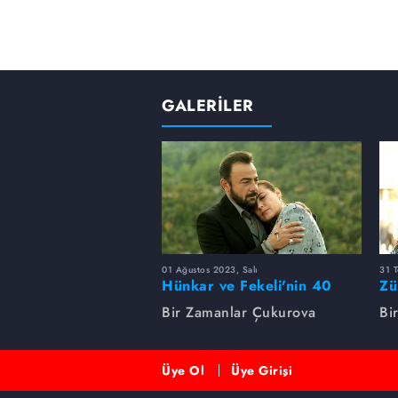
GALERİLER
01 Ağustos 2023, Salı
31 
Hünkar ve Fekeli'nin 40
Zü
yıllık sevdası
Un
Bir Zamanlar Çukurova
Bi
Üye Ol
Üye Girişi