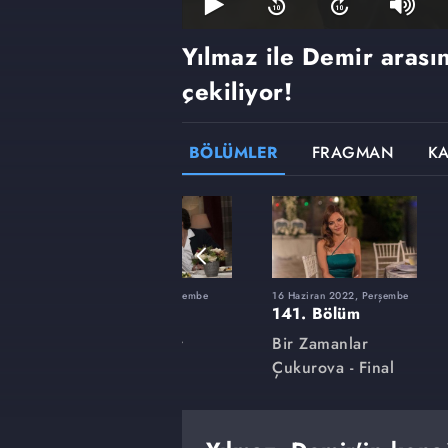
Yılmaz ile Demir arasın
çekiliyor!
BÖLÜMLER
FRAGMAN
K
şembe
10 Mart 2022, Perşembe
16 Haziran 2022, Perşembe
127. Bölüm
141. Bölüm
Bir Zamanlar
Bir Zamanlar
Çukurova
Çukurova - Final