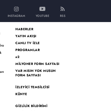
INSTAGRAM
YOUTUBE
RSS
HABERLER
I
YAYIN AKIŞI
CANLI TV İZLE
dro
PROGRAMLAR
k
a2
MİLYONER FORM SAYFASI
o
VAR MISIN YOK MUSUN
han
FORM SAYFASI
İZLEYİCİ TEMSİLCİSİ
KÜNYE
GİZLİLİK BİLDİRİMİ