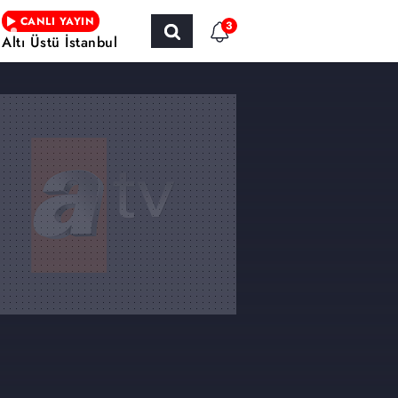
CANLI YAYIN
3
Altı Üstü İstanbul