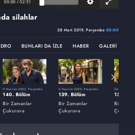
00:00
/
02:51
da silahlar
28 Mart 2019, Perşembe
00:00
ADRO
BUNLARI DA İZLE
HABER
GALERİ
9 Haziran 2022, Perşembe
2 Haziran 2022, Perşembe
26 Mayıs 202
140. Bölüm
139. Bölüm
138. Bö
Bir Zamanlar
Bir Zamanlar
Bir Zama
Çukurova
Çukurova
Çukurov