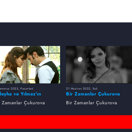
Temmuz 2023, Pazartesi
21 Haziran 2022, Salı
leyha ve Yılmaz'ın
Bir Zamanlar Çukurova
utulmaz Aşkı
Zaman Makinesi
r Zamanlar Çukurova
Bir Zamanlar Çukurova