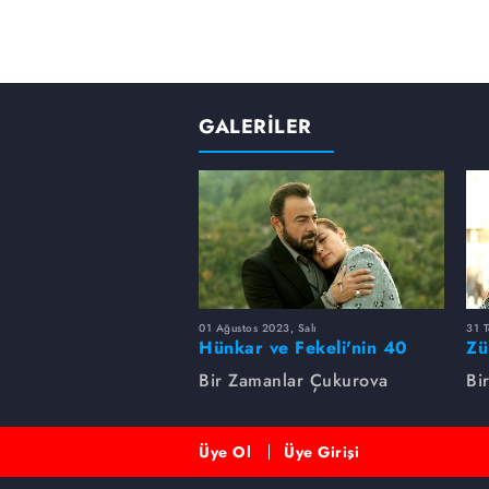
GALERİLER
01 Ağustos 2023, Salı
31 
Hünkar ve Fekeli'nin 40
Zü
yıllık sevdası
Un
Bir Zamanlar Çukurova
Bi
Üye Ol
Üye Girişi