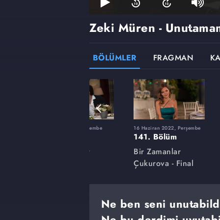
Zeki Müren - Unutama
BÖLÜMLER
FRAGMAN
K
şembe
10 Mart 2022, Perşembe
16 Haziran 2022, Perşembe
127. Bölüm
141. Bölüm
Bir Zamanlar
Bir Zamanlar
Çukurova
Çukurova - Final
Ne ben seni unutabil
Ne bu derdimi uyutabi