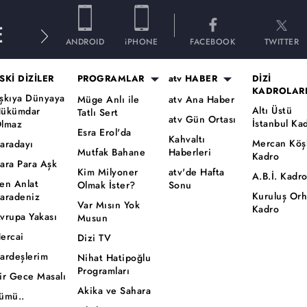
E
ANDROID
iPHONE
FACEBOOK
TWITTER
SKİ DİZİLER
PROGRAMLAR
atv HABER
DİZİ
KADROLAR
şkıya Dünyaya
Müge Anlı ile
atv Ana Haber
Altı Üstü
ükümdar
Tatlı Sert
atv Gün Ortası
İstanbul Ka
lmaz
Esra Erol'da
Kahvaltı
Mercan Köş
aradayı
Mutfak Bahane
Haberleri
Kadro
ara Para Aşk
Kim Milyoner
atv'de Hafta
A.B.İ. Kadr
en Anlat
Olmak İster?
Sonu
Kuruluş Or
aradeniz
Var Mısın Yok
Kadro
vrupa Yakası
Musun
ercai
Dizi TV
ardeşlerim
Nihat Hatipoğlu
Programları
ir Gece Masalı
Akika ve Sahara
ümü..