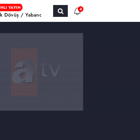
NLI YAYIN
4
k Dövüş / Yabancı Sinema