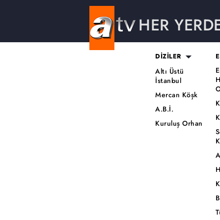
HER YERD
DİZİLER
E
E
Altı Üstü
H
İstanbul
O
Mercan Köşk
K
A.B.İ.
K
Kuruluş Orhan
S
K
A
H
K
B
T