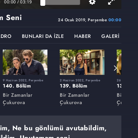
00:00
/
03:19
m Seni
24 Ocak 2019, Perşembe
00:00
ADRO
BUNLARI DA İZLE
HABER
GALERİ
9 Haziran 2022, Perşembe
2 Haziran 2022, Perşembe
26 Mayıs 202
140. Bölüm
139. Bölüm
138. Bö
Bir Zamanlar
Bir Zamanlar
Bir Zama
Çukurova
Çukurova
Çukurov
dim, Ne bu gönlümü avutabildim,
ldim, Unutamam seni...