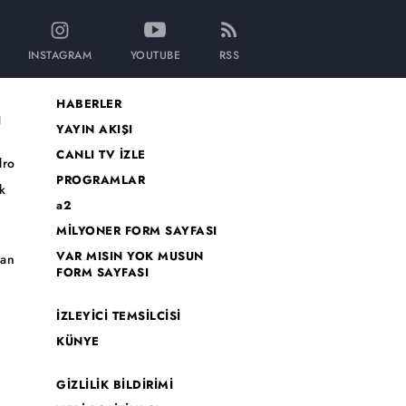
INSTAGRAM
YOUTUBE
RSS
HABERLER
I
YAYIN AKIŞI
CANLI TV İZLE
dro
PROGRAMLAR
k
a2
MİLYONER FORM SAYFASI
o
VAR MISIN YOK MUSUN
han
FORM SAYFASI
İZLEYİCİ TEMSİLCİSİ
KÜNYE
GİZLİLİK BİLDİRİMİ