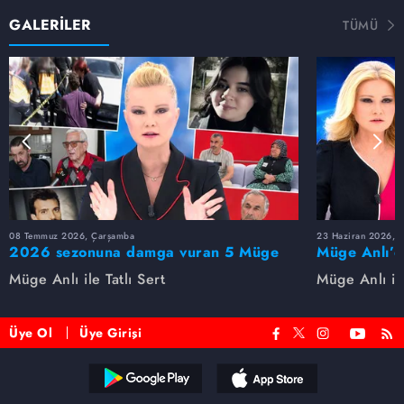
GALERİLER
TÜMÜ
08 Temmuz 2026, Çarşamba
23 Haziran 2026, S
2026 sezonuna damga vuran 5 Müge
Müge Anlı’d
Anlı dosyası...
dosyaları ve
Müge Anlı ile Tatlı Sert
Müge Anlı ile
etti!
Üye Ol
Üye Girişi
Reddet