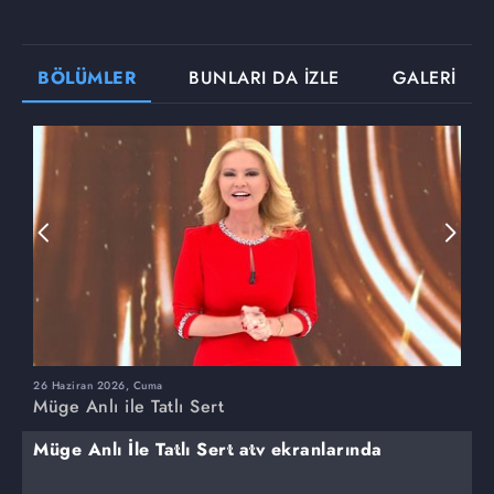
BÖLÜMLER
BUNLARI DA İZLE
GALERİ
26 Haziran 2026, Cuma
2
Müge Anlı ile Tatlı Sert
M
Müge Anlı İle Tatlı Sert atv ekranlarında