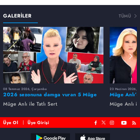
GALERİLER
TÜMÜ
08 Temmuz 2026, Çarşamba
23 Haziran 2026, S
2026 sezonuna damga vuran 5 Müge
Müge Anlı’d
Anlı dosyası...
dosyaları ve
Müge Anlı ile Tatlı Sert
Müge Anlı ile
etti!
Üye Ol
Üye Girişi