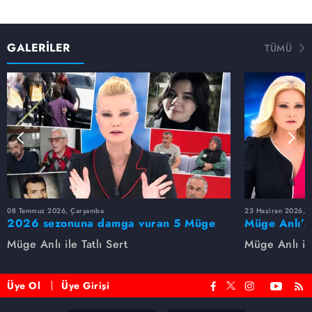
GALERİLER
TÜMÜ
08 Temmuz 2026, Çarşamba
23 Haziran 2026, S
2026 sezonuna damga vuran 5 Müge
Müge Anlı’d
Anlı dosyası...
dosyaları ve
Müge Anlı ile Tatlı Sert
Müge Anlı ile
etti!
Üye Ol
Üye Girişi