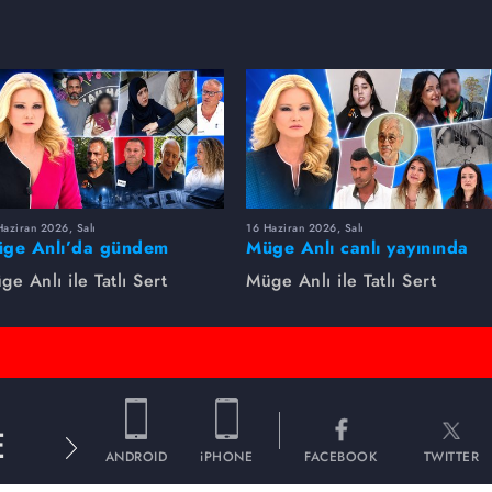
aziran 2026, Salı
16 Haziran 2026, Salı
ge Anlı’da gündem
Müge Anlı canlı yayınında
rsıldı! Kayıp dosyaları ve
dikkat çeken gelişmeler
ge Anlı ile Tatlı Sert
Müge Anlı ile Tatlı Sert
le ihanetleri herkesi şoke
yaşandı. Kayıp,
i!
dolandırıcılık iddiası ve
şüpheli ölüm...
E
ANDROID
iPHONE
FACEBOOK
TWITTER