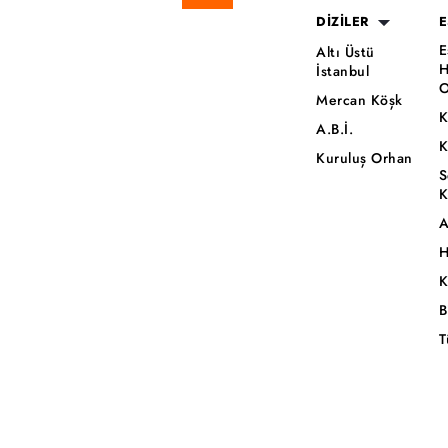
DİZİLER
E
E
Altı Üstü
H
İstanbul
O
Mercan Köşk
K
A.B.İ.
K
Kuruluş Orhan
S
K
A
H
K
B
T