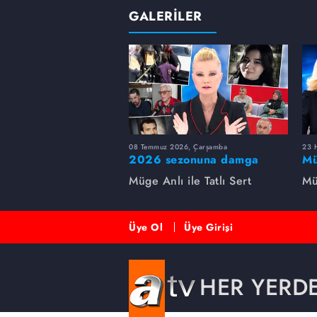
GALERİLER
08 Temmuz 2026, Çarşamba
23 H
2026 sezonuna damga
Mü
vuran 5 Müge Anlı
sa
Müge Anlı ile Tatlı Sert
Mü
dosyası...
ai
ett
Üye Ol
Üye Girişi
HER YERD