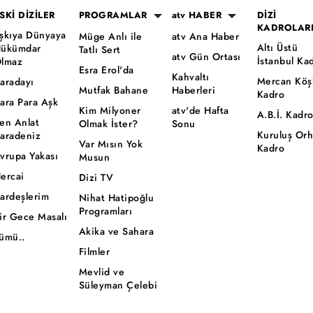
SKİ DİZİLER
PROGRAMLAR
atv HABER
DİZİ
KADROLAR
şkıya Dünyaya
Müge Anlı ile
atv Ana Haber
Altı Üstü
ükümdar
Tatlı Sert
atv Gün Ortası
İstanbul Ka
lmaz
Esra Erol'da
Kahvaltı
Mercan Köş
aradayı
Mutfak Bahane
Haberleri
Kadro
ara Para Aşk
Kim Milyoner
atv'de Hafta
A.B.İ. Kadr
en Anlat
Olmak İster?
Sonu
Kuruluş Or
aradeniz
Var Mısın Yok
Kadro
vrupa Yakası
Musun
ercai
Dizi TV
ardeşlerim
Nihat Hatipoğlu
Programları
ir Gece Masalı
Akika ve Sahara
ümü..
Filmler
Mevlid ve
Süleyman Çelebi