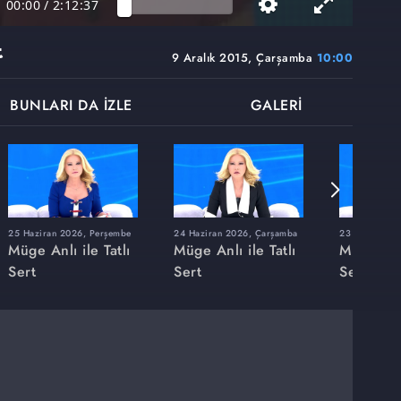
00:00
/
2:12:37
t
9 Aralık 2015, Çarşamba
10:00
BUNLARI DA İZLE
GALERİ
25 Haziran 2026, Perşembe
24 Haziran 2026, Çarşamba
23 Haziran 20
Müge Anlı ile Tatlı
Müge Anlı ile Tatlı
Müge Anlı
Sert
Sert
Sert