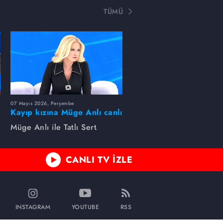
TÜMÜ
07 Mayıs 2026, Perşembe
Kayıp kızına Müge Anlı canlı
yayında kavuştu
Müge Anlı ile Tatlı Sert
CANLI TV İZLE
INSTAGRAM
YOUTUBE
RSS