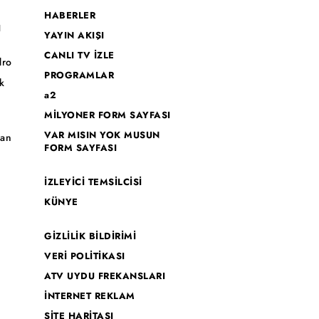
HABERLER
I
YAYIN AKIŞI
CANLI TV İZLE
dro
PROGRAMLAR
k
a2
MİLYONER FORM SAYFASI
o
VAR MISIN YOK MUSUN
han
FORM SAYFASI
İZLEYİCİ TEMSİLCİSİ
KÜNYE
GİZLİLİK BİLDİRİMİ
VERİ POLİTİKASI
ATV UYDU FREKANSLARI
İNTERNET REKLAM
SİTE HARİTASI