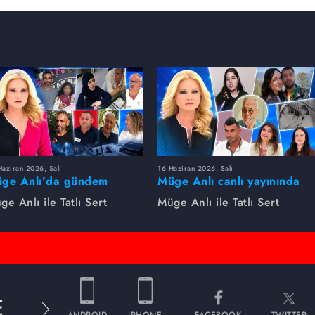
aziran 2026, Salı
16 Haziran 2026, Salı
ge Anlı’da gündem
Müge Anlı canlı yayınında
rsıldı! Kayıp dosyaları ve
dikkat çeken gelişmeler
ge Anlı ile Tatlı Sert
Müge Anlı ile Tatlı Sert
le ihanetleri herkesi şoke
yaşandı. Kayıp,
i!
dolandırıcılık iddiası ve
şüpheli ölüm...
E