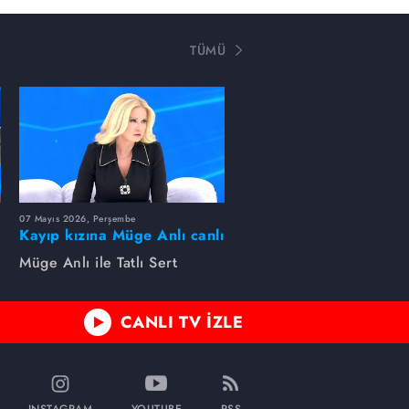
TÜMÜ
07 Mayıs 2026, Perşembe
Kayıp kızına Müge Anlı canlı
yayında kavuştu
Müge Anlı ile Tatlı Sert
CANLI TV İZLE