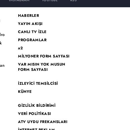
INSTAGRAM
YOUTUBE
RSS
HABERLER
I
YAYIN AKIŞI
CANLI TV İZLE
dro
PROGRAMLAR
k
a2
MİLYONER FORM SAYFASI
o
VAR MISIN YOK MUSUN
han
FORM SAYFASI
İZLEYİCİ TEMSİLCİSİ
KÜNYE
GİZLİLİK BİLDİRİMİ
VERİ POLİTİKASI
ATV UYDU FREKANSLARI
İNTERNET REKLAM