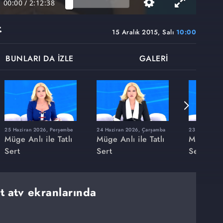
00:00
/
2:12:38
t
15 Aralık 2015, Salı
10:00
BUNLARI DA İZLE
GALERİ
25 Haziran 2026, Perşembe
24 Haziran 2026, Çarşamba
23 Haziran 20
Müge Anlı ile Tatlı
Müge Anlı ile Tatlı
Müge Anlı
Sert
Sert
Sert
rt atv ekranlarında