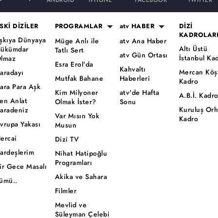
ANDROID
iPHONE
FACEBOOK
TWITTER
SKİ DİZİLER
PROGRAMLAR
atv HABER
DİZİ
KADROLAR
şkıya Dünyaya
Müge Anlı ile
atv Ana Haber
Altı Üstü
ükümdar
Tatlı Sert
atv Gün Ortası
İstanbul Ka
lmaz
Esra Erol'da
Kahvaltı
Mercan Köş
aradayı
Mutfak Bahane
Haberleri
Kadro
ara Para Aşk
Kim Milyoner
atv'de Hafta
A.B.İ. Kadr
en Anlat
Olmak İster?
Sonu
Kuruluş Or
aradeniz
Var Mısın Yok
Kadro
vrupa Yakası
Musun
ercai
Dizi TV
ardeşlerim
Nihat Hatipoğlu
Programları
ir Gece Masalı
Akika ve Sahara
ümü..
Filmler
Mevlid ve
Süleyman Çelebi