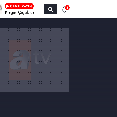
CANLI YAYIN
5
Kırgın Çiçekler