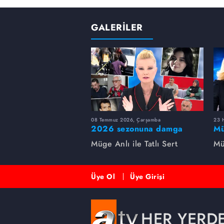
GALERİLER
08 Temmuz 2026, Çarşamba
23 H
2026 sezonuna damga
Mü
vuran 5 Müge Anlı
sa
Müge Anlı ile Tatlı Sert
Mü
dosyası...
ai
ett
Üye Ol
Üye Girişi
HER YERD