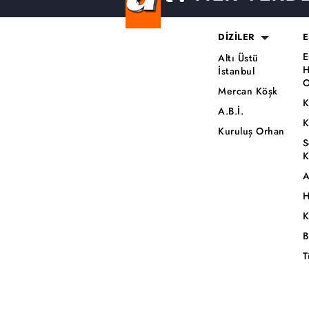
DİZİLER
E
E
Altı Üstü
H
İstanbul
O
Mercan Köşk
K
A.B.İ.
K
Kuruluş Orhan
S
K
A
H
K
B
T