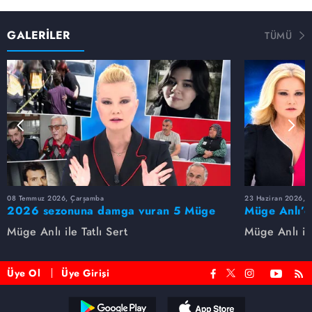
GALERİLER
TÜMÜ
08 Temmuz 2026, Çarşamba
23 Haziran 2026, S
2026 sezonuna damga vuran 5 Müge
Müge Anlı’d
Anlı dosyası...
dosyaları ve
Müge Anlı ile Tatlı Sert
Müge Anlı ile
etti!
Üye Ol
Üye Girişi