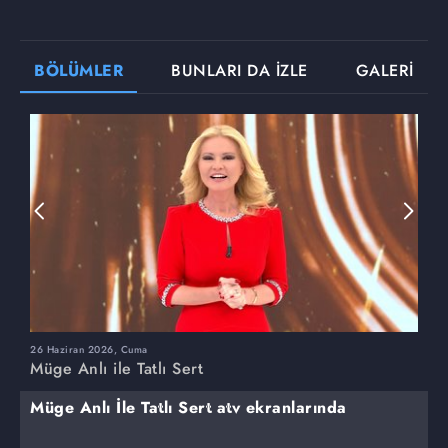
BÖLÜMLER
BUNLARI DA İZLE
GALERİ
26 Haziran 2026, Cuma
2
Müge Anlı ile Tatlı Sert
M
Müge Anlı İle Tatlı Sert atv ekranlarında