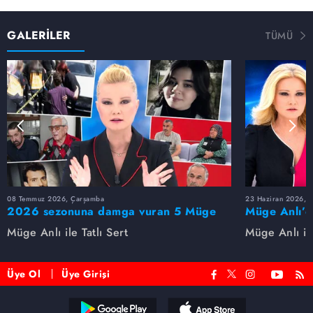
GALERİLER
TÜMÜ
08 Temmuz 2026, Çarşamba
23 Haziran 2026, S
2026 sezonuna damga vuran 5 Müge
Müge Anlı’d
Anlı dosyası...
dosyaları ve
Müge Anlı ile Tatlı Sert
Müge Anlı ile
etti!
Üye Ol
Üye Girişi