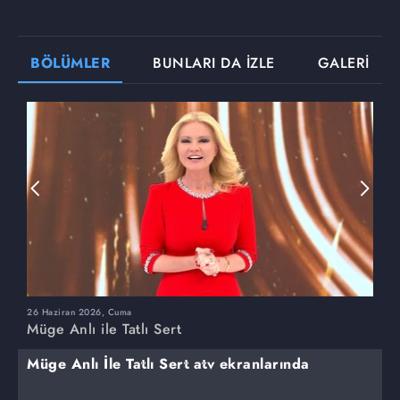
BÖLÜMLER
BUNLARI DA İZLE
GALERİ
26 Haziran 2026, Cuma
2
Müge Anlı ile Tatlı Sert
M
Müge Anlı İle Tatlı Sert atv ekranlarında