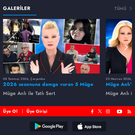
GALERİLER
TÜMÜ
08 Temmuz 2026, Çarşamba
23 Haziran 2026, S
2026 sezonuna damga vuran 5 Müge
Müge Anlı’d
Anlı dosyası...
dosyaları ve
Müge Anlı ile Tatlı Sert
Müge Anlı ile
etti!
Üye Ol
Üye Girişi
Reddet