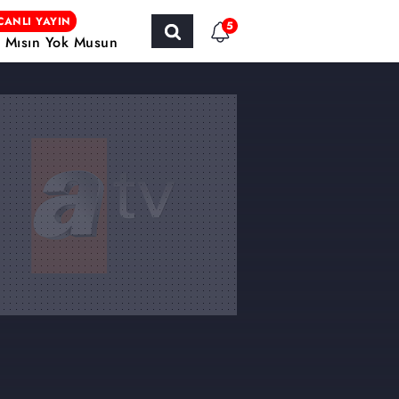
CANLI YAYIN
5
r Mısın Yok Musun