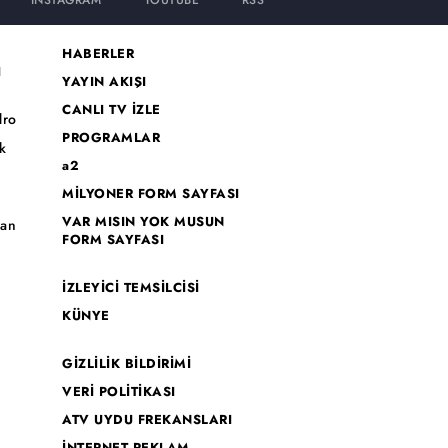
INSTAGRAM
YOUTUBE
RSS
HABERLER
I
YAYIN AKIŞI
CANLI TV İZLE
dro
PROGRAMLAR
k
a2
MİLYONER FORM SAYFASI
o
VAR MISIN YOK MUSUN
han
FORM SAYFASI
İZLEYİCİ TEMSİLCİSİ
KÜNYE
GİZLİLİK BİLDİRİMİ
VERİ POLİTİKASI
ATV UYDU FREKANSLARI
İNTERNET REKLAM