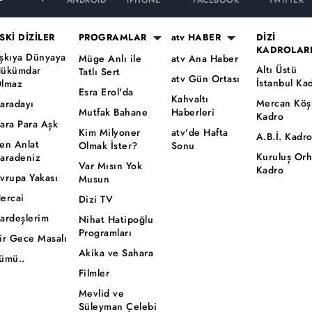
ANDROID
iPHONE
FACEBOOK
TWITTER
SKİ DİZİLER
PROGRAMLAR
atv HABER
DİZİ
KADROLAR
şkıya Dünyaya
Müge Anlı ile
atv Ana Haber
Altı Üstü
ükümdar
Tatlı Sert
atv Gün Ortası
İstanbul Ka
lmaz
Esra Erol'da
Kahvaltı
Mercan Köş
aradayı
Mutfak Bahane
Haberleri
Kadro
ara Para Aşk
Kim Milyoner
atv'de Hafta
A.B.İ. Kadr
en Anlat
Olmak İster?
Sonu
Kuruluş Or
aradeniz
Var Mısın Yok
Kadro
vrupa Yakası
Musun
ercai
Dizi TV
ardeşlerim
Nihat Hatipoğlu
Programları
ir Gece Masalı
Akika ve Sahara
ümü..
Filmler
Mevlid ve
Süleyman Çelebi