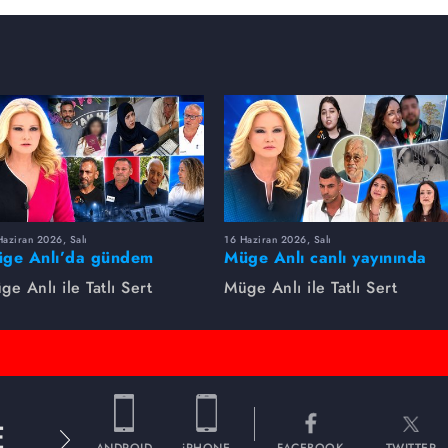
aziran 2026, Salı
16 Haziran 2026, Salı
ge Anlı’da gündem
Müge Anlı canlı yayınında
rsıldı! Kayıp dosyaları ve
dikkat çeken gelişmeler
ge Anlı ile Tatlı Sert
Müge Anlı ile Tatlı Sert
le ihanetleri herkesi şoke
yaşandı. Kayıp,
i!
dolandırıcılık iddiası ve
şüpheli ölüm...
E