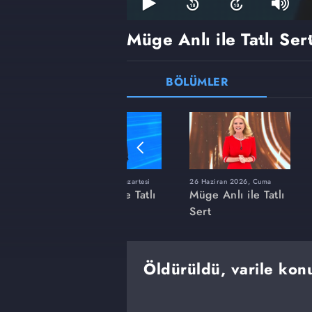
Müge Anlı ile Tatlı Ser
BÖLÜMLER
ı
8 Haziran 2026, Pazartesi
26 Haziran 2026, Cuma
 Tatlı
Müge Anlı ile Tatlı
Müge Anlı ile Tatlı
Sert
Sert
Öldürüldü, varile kon