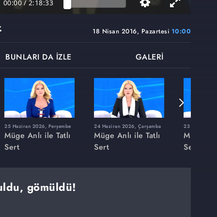
00:00
/
2:18:33
t
18 Nisan 2016, Pazartesi
10:00
BUNLARI DA İZLE
GALERİ
25 Haziran 2026, Perşembe
24 Haziran 2026, Çarşamba
23 Haziran 20
Müge Anlı ile Tatlı
Müge Anlı ile Tatlı
Müge Anlı
Sert
Sert
Sert
uldu, gömüldü!