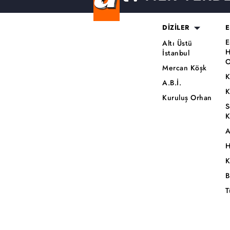
DİZİLER
E
E
Altı Üstü
H
İstanbul
O
Mercan Köşk
K
A.B.İ.
K
Kuruluş Orhan
S
K
A
H
K
B
T