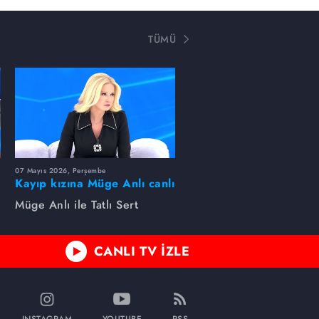
TÜMÜ
07 Mayıs 2026, Perşembe
Kayıp kızına Müge Anlı canlı
yayında kavuştu
Müge Anlı ile Tatlı Sert
CANLI TV İZLE