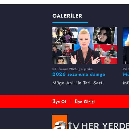
GALERİLER
08 Temmuz 2026, Çarşamba
23 H
2026 sezonuna damga
Mü
vuran 5 Müge Anlı
sa
Müge Anlı ile Tatlı Sert
Mü
dosyası...
ai
ett
Üye Ol
Üye Girişi
HER YERD