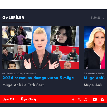
GALERİLER
TÜMÜ
08 Temmuz 2026, Çarşamba
23 Haziran 2026, S
2026 sezonuna damga vuran 5 Müge
Müge Anlı’d
Anlı dosyası...
dosyaları ve
Müge Anlı ile Tatlı Sert
Müge Anlı ile
etti!
Üye Ol
Üye Girişi