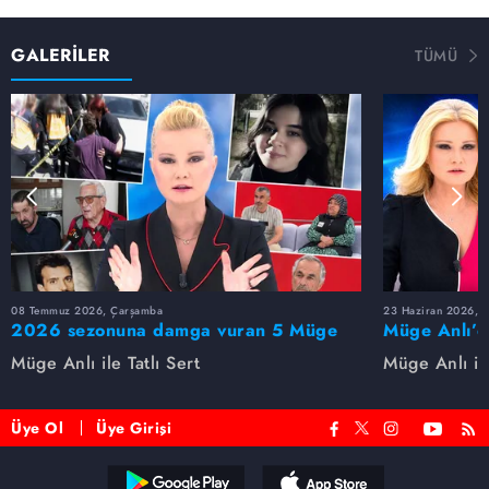
GALERİLER
TÜMÜ
08 Temmuz 2026, Çarşamba
23 Haziran 2026, S
2026 sezonuna damga vuran 5 Müge
Müge Anlı’d
Anlı dosyası...
dosyaları ve
Müge Anlı ile Tatlı Sert
Müge Anlı ile
etti!
Üye Ol
Üye Girişi