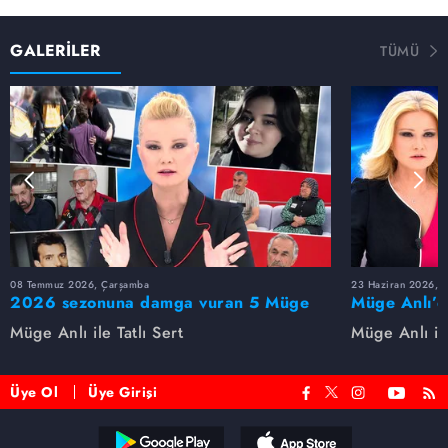
GALERİLER
TÜMÜ
08 Temmuz 2026, Çarşamba
23 Haziran 2026, S
2026 sezonuna damga vuran 5 Müge
Müge Anlı’d
Anlı dosyası...
dosyaları ve
Müge Anlı ile Tatlı Sert
Müge Anlı ile
etti!
Üye Ol
Üye Girişi