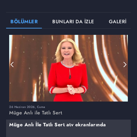
BÖLÜMLER
BUNLARI DA İZLE
GALERİ
26 Haziran 2026, Cuma
2
Müge Anlı ile Tatlı Sert
M
Müge Anlı İle Tatlı Sert atv ekranlarında