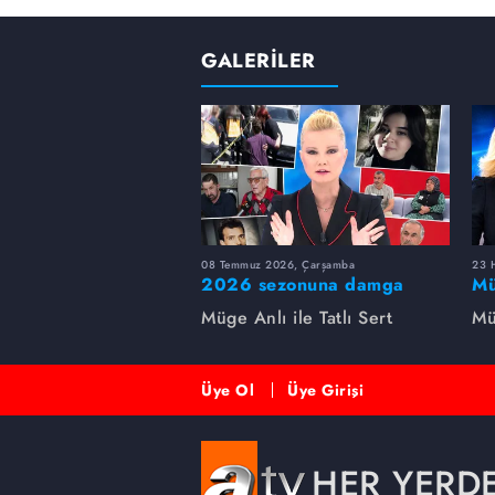
GALERİLER
08 Temmuz 2026, Çarşamba
23 H
2026 sezonuna damga
Mü
vuran 5 Müge Anlı
sa
Müge Anlı ile Tatlı Sert
Mü
dosyası...
ai
ett
Üye Ol
Üye Girişi
HER YERD