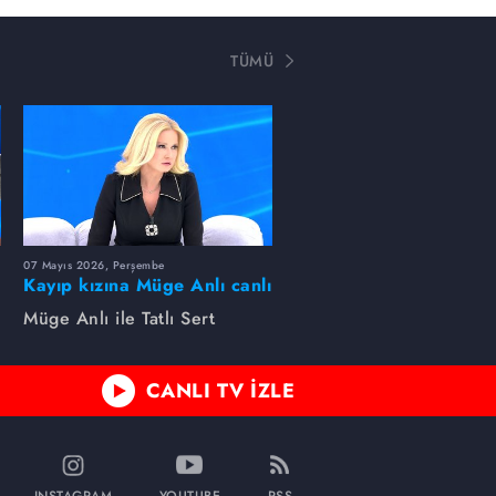
TÜMÜ
07 Mayıs 2026, Perşembe
Kayıp kızına Müge Anlı canlı
yayında kavuştu
Müge Anlı ile Tatlı Sert
CANLI TV İZLE