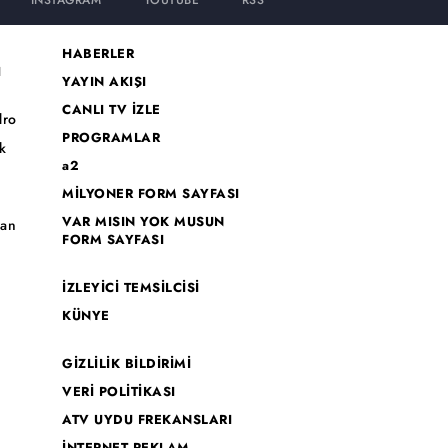
INSTAGRAM
YOUTUBE
RSS
HABERLER
I
YAYIN AKIŞI
CANLI TV İZLE
dro
PROGRAMLAR
k
a2
MİLYONER FORM SAYFASI
o
VAR MISIN YOK MUSUN
han
FORM SAYFASI
İZLEYİCİ TEMSİLCİSİ
KÜNYE
GİZLİLİK BİLDİRİMİ
VERİ POLİTİKASI
ATV UYDU FREKANSLARI
İNTERNET REKLAM