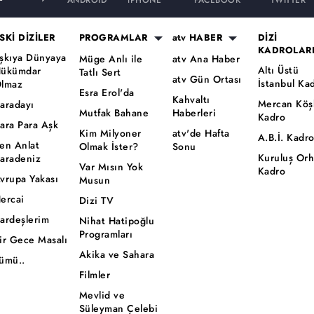
ANDROID
iPHONE
FACEBOOK
TWITTER
SKİ DİZİLER
PROGRAMLAR
atv HABER
DİZİ
KADROLAR
şkıya Dünyaya
Müge Anlı ile
atv Ana Haber
Altı Üstü
ükümdar
Tatlı Sert
atv Gün Ortası
İstanbul Ka
lmaz
Esra Erol'da
Kahvaltı
Mercan Köş
aradayı
Mutfak Bahane
Haberleri
Kadro
ara Para Aşk
Kim Milyoner
atv'de Hafta
A.B.İ. Kadr
en Anlat
Olmak İster?
Sonu
Kuruluş Or
aradeniz
Var Mısın Yok
Kadro
vrupa Yakası
Musun
ercai
Dizi TV
ardeşlerim
Nihat Hatipoğlu
Programları
ir Gece Masalı
Akika ve Sahara
ümü..
Filmler
Mevlid ve
Süleyman Çelebi