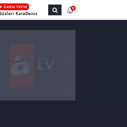
CANLI YAYIN
5
Gözleri KaraDeniz