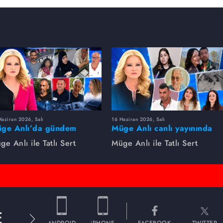
aziran 2026, Salı
16 Haziran 2026, Salı
ge Anlı’da gündem
Müge Anlı canlı yayınında
rsıldı! Kayıp dosyaları ve
dikkat çeken gelişmeler
ge Anlı ile Tatlı Sert
Müge Anlı ile Tatlı Sert
le ihanetleri herkesi şoke
yaşandı. Kayıp,
i!
dolandırıcılık iddiası ve
şüpheli ölüm...
E