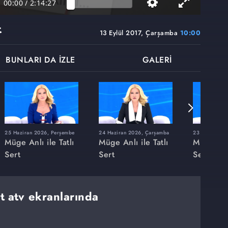
00:00
/
2:14:27
t
13 Eylül 2017, Çarşamba
10:00
BUNLARI DA İZLE
GALERİ
25 Haziran 2026, Perşembe
24 Haziran 2026, Çarşamba
23 Haziran 20
Müge Anlı ile Tatlı
Müge Anlı ile Tatlı
Müge Anlı
Sert
Sert
Sert
rt atv ekranlarında