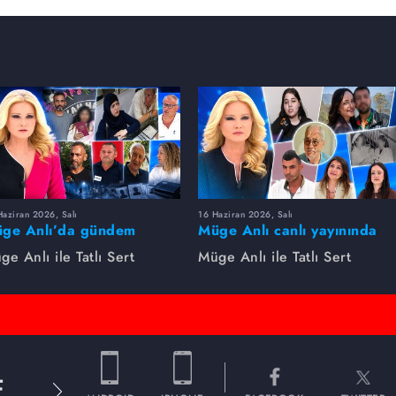
aziran 2026, Salı
16 Haziran 2026, Salı
ge Anlı’da gündem
Müge Anlı canlı yayınında
rsıldı! Kayıp dosyaları ve
dikkat çeken gelişmeler
ge Anlı ile Tatlı Sert
Müge Anlı ile Tatlı Sert
le ihanetleri herkesi şoke
yaşandı. Kayıp,
i!
dolandırıcılık iddiası ve
şüpheli ölüm...
E