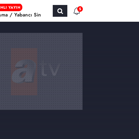
NLI YAYIN
5
şma / Yabancı Sinema