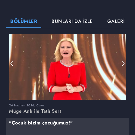
BÖLÜMLER
BUNLARI DA İZLE
GALERİ
26 Haziran 2026, Cuma
2
Müge Anlı ile Tatlı Sert
M
"Çocuk bizim çocuğumuz!"