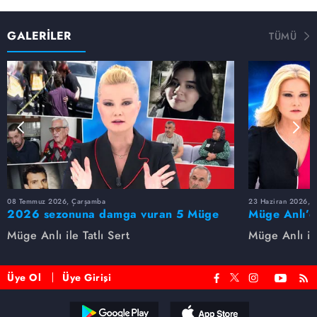
GALERİLER
TÜMÜ
08 Temmuz 2026, Çarşamba
23 Haziran 2026, S
2026 sezonuna damga vuran 5 Müge
Müge Anlı’d
Anlı dosyası...
dosyaları ve
Müge Anlı ile Tatlı Sert
Müge Anlı ile
etti!
Üye Ol
Üye Girişi