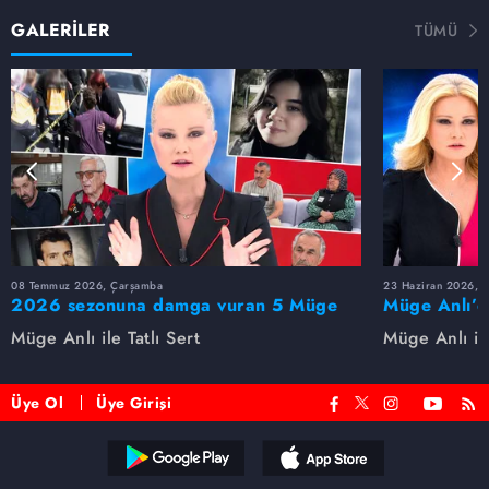
GALERİLER
TÜMÜ
08 Temmuz 2026, Çarşamba
23 Haziran 2026, S
2026 sezonuna damga vuran 5 Müge
Müge Anlı’d
Anlı dosyası...
dosyaları ve
Müge Anlı ile Tatlı Sert
Müge Anlı ile
etti!
Üye Ol
Üye Girişi
Reddet