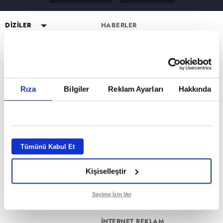
DİZİLER
HABERLER
YAYIN AKIŞI
Altı Üstü İstanbul
ESKİ DİZİLER
CANLI TV İZLE
Mercan Köşk
Eşkıya Dünyaya Hükümdar
PROGRAMLAR
Olmaz
PROGRAMLAR
A.B.İ.
Müge Anlı ile Tatlı Sert
atv HABER
Karadayı
a2
Kuruluş Orhan
Esra Erol'da
atv Ana Haber
DİZİ KADROLARI
Rıza
Bilgiler
Reklam Ayarları
Hakkında
Kara Para Aşk
MİLYONER FORM SAYFASI
Mutfak Bahane
atv Gün Ortası
Altı Üstü İstanbul Kadro
Sen Anlat Karadeniz
VAR MISIN YOK MUSUN FORM
Kim Milyoner Olmak İster?
Kahvaltı Haberleri
Mercan Köşk Kadro
SAYFASI
Avrupa Yakası
Var Mısın Yok Musun
atv'de Hafta Sonu
A.B.İ. Kadro
Hercai
Dizi TV
Kuruluş Orhan Kadro
İZLEYİCİ TEMSİLCİSİ
Kardeşlerim
Tümünü Kabul Et
Nihat Hatipoğlu
KÜNYE
Bir Gece Masalı
Programları
Kişiselleştir
Tümü..
Akika ve Sahara
GİZLİLİK BİLDİRİMİ
Filmler
VERİ POLİTİKASI
Seçime İzin Ver
Mevlid ve Süleyman Çelebi
ATV UYDU FREKANSLARI
İNTERNET REKLAM