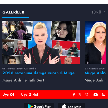
GALERİLER
TÜMÜ
08 Temmuz 2026, Çarşamba
23 Haziran 2026, S
2026 sezonuna damga vuran 5 Müge
Müge Anlı’d
Anlı dosyası...
dosyaları ve
Müge Anlı ile Tatlı Sert
Müge Anlı ile
etti!
Üye Ol
Üye Girişi