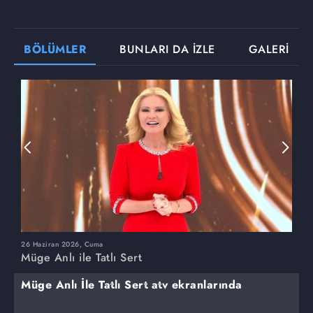
BÖLÜMLER
BUNLARI DA İZLE
GALERİ
26 Haziran 2026, Cuma
2
Müge Anlı ile Tatlı Sert
M
Müge Anlı İle Tatlı Sert atv ekranlarında