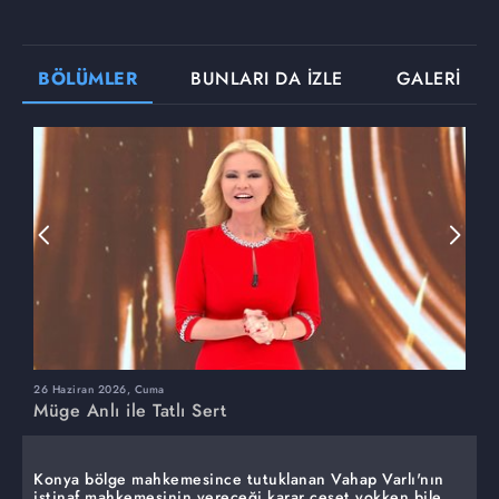
BÖLÜMLER
BUNLARI DA İZLE
GALERİ
26 Haziran 2026, Cuma
2
Müge Anlı ile Tatlı Sert
M
Konya bölge mahkemesince tutuklanan Vahap Varlı'nın
istinaf mahkemesinin vereceği karar ceset yokken bile