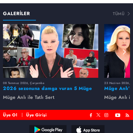
GALERİLER
TÜMÜ
08 Temmuz 2026, Çarşamba
23 Haziran 2026, S
2026 sezonuna damga vuran 5 Müge
Müge Anlı’d
Anlı dosyası...
dosyaları ve
Müge Anlı ile Tatlı Sert
Müge Anlı ile
etti!
Üye Ol
Üye Girişi
Reddet