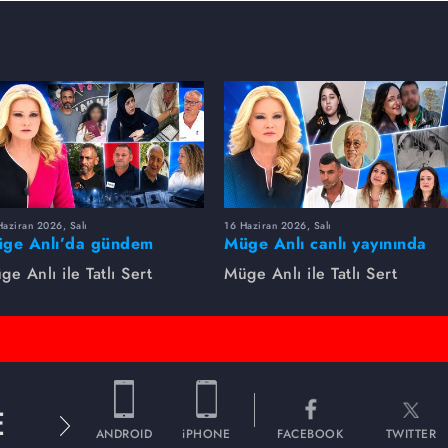
aziran 2026, Salı
16 Haziran 2026, Salı
ge Anlı’da gündem
Müge Anlı canlı yayınında
rsıldı! Kayıp dosyaları ve
dikkat çeken gelişmeler
ge Anlı ile Tatlı Sert
Müge Anlı ile Tatlı Sert
le ihanetleri herkesi şoke
yaşandı. Kayıp,
i!
dolandırıcılık iddiası ve
şüpheli ölüm...
E
ANDROID
iPHONE
FACEBOOK
TWITTER