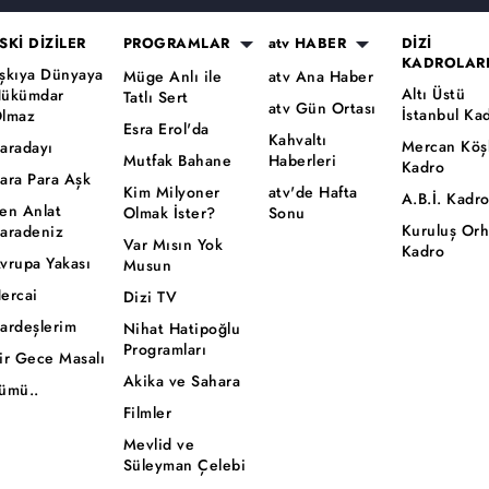
SKİ DİZİLER
PROGRAMLAR
atv HABER
DİZİ
KADROLAR
şkıya Dünyaya
Müge Anlı ile
atv Ana Haber
Altı Üstü
ükümdar
Tatlı Sert
atv Gün Ortası
İstanbul Ka
lmaz
Esra Erol'da
Kahvaltı
Mercan Köş
aradayı
Mutfak Bahane
Haberleri
Kadro
ara Para Aşk
Kim Milyoner
atv'de Hafta
A.B.İ. Kadr
en Anlat
Olmak İster?
Sonu
Kuruluş Or
aradeniz
Var Mısın Yok
Kadro
vrupa Yakası
Musun
ercai
Dizi TV
ardeşlerim
Nihat Hatipoğlu
Programları
ir Gece Masalı
Akika ve Sahara
ümü..
Filmler
Mevlid ve
Süleyman Çelebi