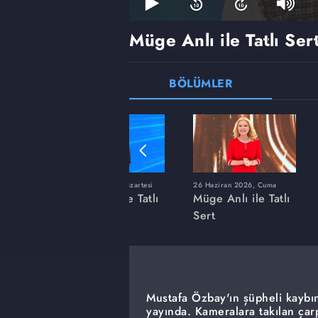
Müge Anlı ile Tatlı Ser
BÖLÜMLER
ı
8 Haziran 2026, Pazartesi
26 Haziran 2026, Cuma
 Tatlı
Müge Anlı ile Tatlı
Müge Anlı ile Tatlı
Sert
Sert
Mustafa Özbay'ın şüpheli kaybın
yayında. Kameralara takılan çar