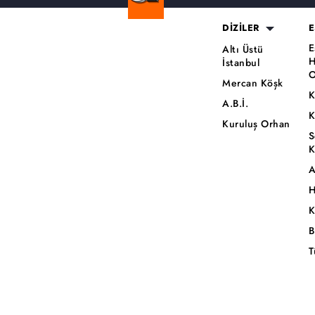
DİZİLER
E
E
Altı Üstü
H
İstanbul
O
Mercan Köşk
K
A.B.İ.
K
Kuruluş Orhan
S
K
A
H
K
B
T