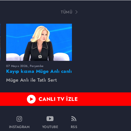
TÜMÜ
07 Mayıs 2026, Perşembe
Kayıp kızına Müge Anlı canlı
yayında kavuştu
Müge Anlı ile Tatlı Sert
CANLI TV İZLE
INSTAGRAM
YOUTUBE
RSS