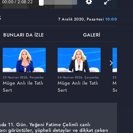
00:00
/
2:08:22
t
7 Aralık 2020, Pazartesi
10:00
BUNLARI DA İZLE
GALERİ
25 Haziran 2026, Perşembe
24 Haziran 2026, Çarşamba
23 Haziran 20
Müge Anlı ile Tatlı
Müge Anlı ile Tatlı
Müge Anlı
Sert
Sert
Sert
da 11. Gün. Yeğeni Fatime Çelimli canlı
pıcı görüntüler, şüpheli detaylar ve dikkat çeken