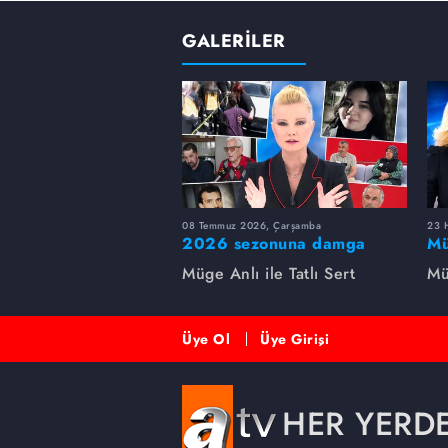
GALERİLER
08 Temmuz 2026, Çarşamba
23 H
2026 sezonuna damga
Mü
vuran 5 Müge Anlı
sa
Müge Anlı ile Tatlı Sert
Mü
dosyası...
ai
ett
Üye Ol
Üye Girişi
HER YERD