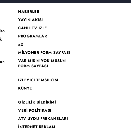
HABERLER
I
YAYIN AKIŞI
CANLI TV İZLE
dro
PROGRAMLAR
k
a2
MİLYONER FORM SAYFASI
o
VAR MISIN YOK MUSUN
han
FORM SAYFASI
İZLEYİCİ TEMSİLCİSİ
KÜNYE
GİZLİLİK BİLDİRİMİ
VERİ POLİTİKASI
ATV UYDU FREKANSLARI
İNTERNET REKLAM