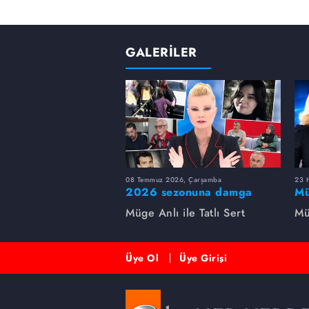
GALERİLER
08 Temmuz 2026, Çarşamba
23 H
2026 sezonuna damga
Mü
vuran 5 Müge Anlı
sa
Müge Anlı ile Tatlı Sert
Mü
dosyası...
ai
ett
Üye Ol
Üye Girişi