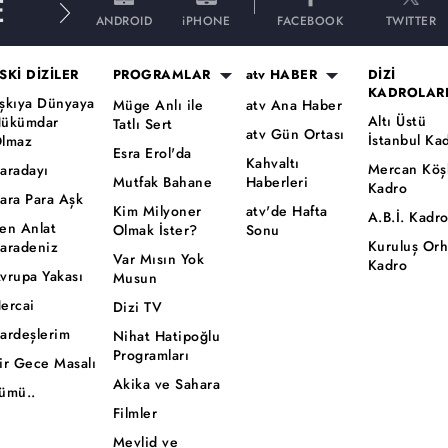
E
ANDROID
iPHONE
FACEBOOK
TWITTER
SKİ DİZİLER
PROGRAMLAR
atv HABER
DİZİ
KADROLAR
şkıya Dünyaya
Müge Anlı ile
atv Ana Haber
Altı Üstü
ükümdar
Tatlı Sert
atv Gün Ortası
İstanbul Ka
lmaz
Esra Erol'da
Kahvaltı
Mercan Köş
aradayı
Mutfak Bahane
Haberleri
Kadro
ara Para Aşk
Kim Milyoner
atv'de Hafta
A.B.İ. Kadr
en Anlat
Olmak İster?
Sonu
Kuruluş Or
aradeniz
Var Mısın Yok
Kadro
vrupa Yakası
Musun
ercai
Dizi TV
ardeşlerim
Nihat Hatipoğlu
Programları
ir Gece Masalı
Akika ve Sahara
ümü..
Filmler
Mevlid ve