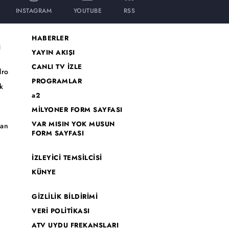
INSTAGRAM
YOUTUBE
RSS
HABERLER
I
YAYIN AKIŞI
CANLI TV İZLE
dro
PROGRAMLAR
k
a2
MİLYONER FORM SAYFASI
o
VAR MISIN YOK MUSUN
han
FORM SAYFASI
İZLEYİCİ TEMSİLCİSİ
KÜNYE
GİZLİLİK BİLDİRİMİ
VERİ POLİTİKASI
ATV UYDU FREKANSLARI