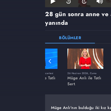
28 gün sonra anne ve 
yanında
BÖLÜMLER
ı
8 Haziran 2026, Pazartesi
26 Haziran 2026, Cuma
 Tatlı
Müge Anlı ile Tatlı
Müge Anlı ile Tatlı
Sert
Sert
Müge Anlı'nın bulduğu iki kız ka