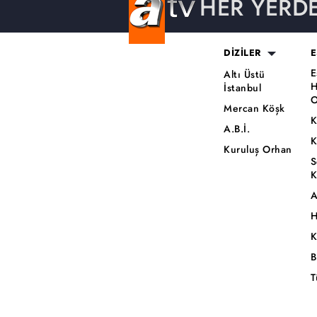
HER YERD
DİZİLER
E
E
Altı Üstü
H
İstanbul
O
Mercan Köşk
K
A.B.İ.
K
Kuruluş Orhan
S
K
A
H
K
B
T