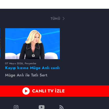
TÜMÜ
07 Mayıs 2026, Perşembe
Kayıp kızına Müge Anlı canlı
yayında kavuştu
Müge Anlı ile Tatlı Sert
CANLI TV İZLE