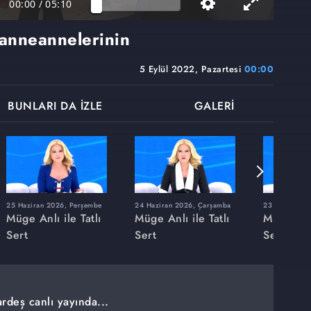
00:00
/
05:10
anneannelerinin
5 Eylül 2022, Pazartesi
00:00
BUNLARI DA İZLE
GALERİ
25 Haziran 2026, Perşembe
24 Haziran 2026, Çarşamba
23 Haziran 20
Müge Anlı ile Tatlı
Müge Anlı ile Tatlı
Müge Anlı
Sert
Sert
Sert
rdeş canlı yayında...