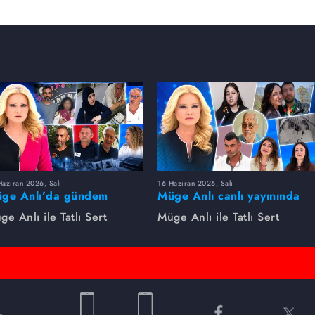
aziran 2026, Salı
16 Haziran 2026, Salı
ge Anlı’da gündem
Müge Anlı canlı yayınında
rsıldı! Kayıp dosyaları ve
dikkat çeken gelişmeler
ge Anlı ile Tatlı Sert
Müge Anlı ile Tatlı Sert
le ihanetleri herkesi şoke
yaşandı. Kayıp,
i!
dolandırıcılık iddiası ve
şüpheli ölüm...