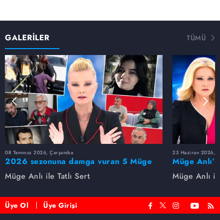
GALERİLER
TÜMÜ
08 Temmuz 2026, Çarşamba
23 Haziran 2026, S
2026 sezonuna damga vuran 5 Müge
Müge Anlı’d
Anlı dosyası...
dosyaları ve
Müge Anlı ile Tatlı Sert
Müge Anlı ile
etti!
Üye Ol
Üye Girişi