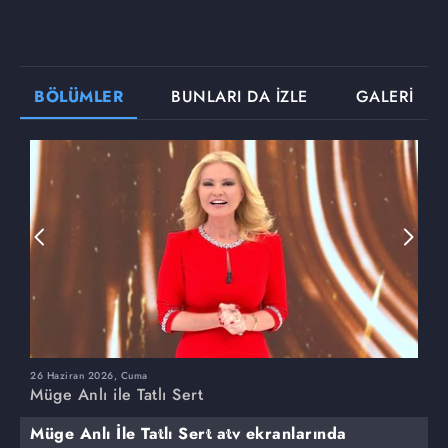
BÖLÜMLER
BUNLARI DA İZLE
GALERİ
26 Haziran 2026, Cuma
2
Müge Anlı ile Tatlı Sert
M
Müge Anlı İle Tatlı Sert atv ekranlarında