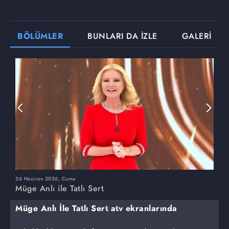
BÖLÜMLER
BUNLARI DA İZLE
GALERİ
26 Haziran 2026, Cuma
2
Müge Anlı ile Tatlı Sert
M
Müge Anlı İle Tatlı Sert atv ekranlarında