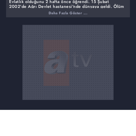
Evlatlık olduğunu 2 hafta önce öğrendi. 15 Şubat
2002'de Ağrı Devlet hastanesi'nde dünyaya geldi. Ölüm
döşeğindeyken hastaneye bırakıldı. 20 yaşındaki Özlem
Daha Fazla Göster ...
Erdoğan annesini arıyor...
24 yaşındaki Nadide İstanbullu'dan 4 gündür haber
alınamıyor...
Muhammet Burhan'ın katili kim? Taraflar canlı yayında
karşı karşıya...