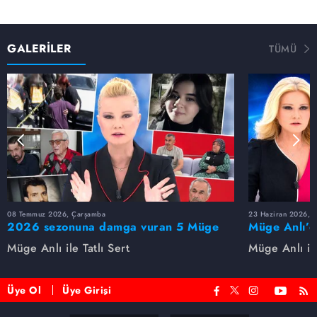
GALERİLER
TÜMÜ
08 Temmuz 2026, Çarşamba
23 Haziran 2026, S
2026 sezonuna damga vuran 5 Müge
Müge Anlı’d
Anlı dosyası...
dosyaları ve
Müge Anlı ile Tatlı Sert
Müge Anlı ile
etti!
Üye Ol
Üye Girişi