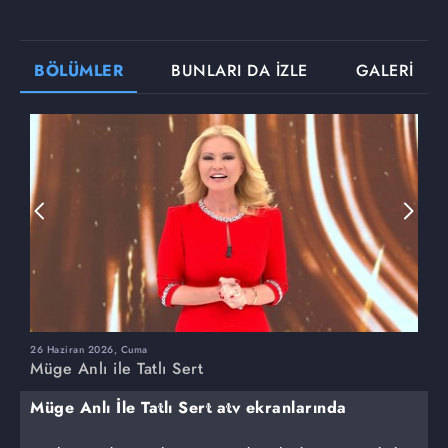
BÖLÜMLER
BUNLARI DA İZLE
GALERİ
26 Haziran 2026, Cuma
2
Müge Anlı ile Tatlı Sert
M
Müge Anlı İle Tatlı Sert atv ekranlarında