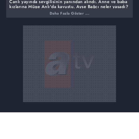
Canlı yayında sevgilisinin yanından alındı. Anne ve baba
kızlarına Müge Anlı'da kavuştu. Ayşe Bağcı neler yaşadı?
Daha Fazla Göster ...
Radyocu dj Gezgin'i kim, nereye gömdü? Dj Gezgin
cinayetinde kimlerin parmağı var?