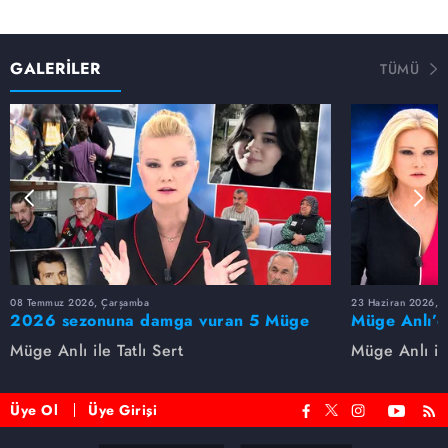
GALERİLER
TÜMÜ
08 Temmuz 2026, Çarşamba
23 Haziran 2026, S
2026 sezonuna damga vuran 5 Müge
Müge Anlı’d
Anlı dosyası...
dosyaları ve
Müge Anlı ile Tatlı Sert
Müge Anlı ile
etti!
Üye Ol
Üye Girişi