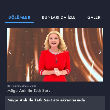
BÖLÜMLER
BUNLARI DA İZLE
GALERİ
26 Haziran 2026, Cuma
2
Müge Anlı ile Tatlı Sert
M
Müge Anlı İle Tatlı Sert atv ekranlarında