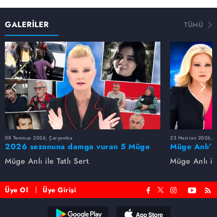
GALERİLER
TÜMÜ
08 Temmuz 2026, Çarşamba
23 Haziran 2026, S
2026 sezonuna damga vuran 5 Müge
Müge Anlı’d
Anlı dosyası...
dosyaları ve
Müge Anlı ile Tatlı Sert
Müge Anlı ile
etti!
Üye Ol
Üye Girişi