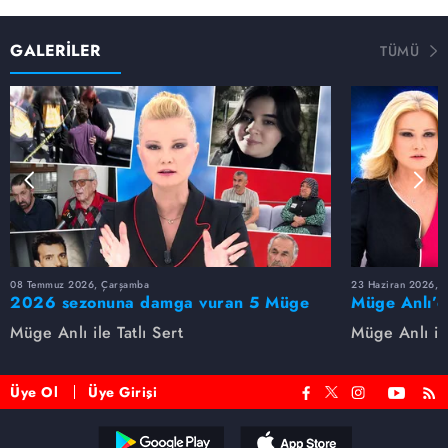
GALERİLER
TÜMÜ
08 Temmuz 2026, Çarşamba
23 Haziran 2026, S
2026 sezonuna damga vuran 5 Müge
Müge Anlı’d
Anlı dosyası...
dosyaları ve
Müge Anlı ile Tatlı Sert
Müge Anlı ile
etti!
Üye Ol
Üye Girişi