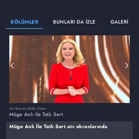
BÖLÜMLER
BUNLARI DA İZLE
GALERİ
26 Haziran 2026, Cuma
2
Müge Anlı ile Tatlı Sert
M
Müge Anlı İle Tatlı Sert atv ekranlarında