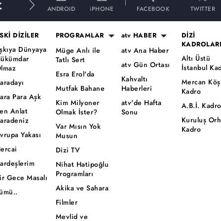
E
ANDROID
iPHONE
FACEBOOK
TWITTER
SKİ DİZİLER
PROGRAMLAR
atv HABER
DİZİ
KADROLAR
şkıya Dünyaya
Müge Anlı ile
atv Ana Haber
Altı Üstü
ükümdar
Tatlı Sert
atv Gün Ortası
İstanbul Ka
lmaz
Esra Erol'da
Kahvaltı
Mercan Köş
aradayı
Mutfak Bahane
Haberleri
Kadro
ara Para Aşk
Kim Milyoner
atv'de Hafta
A.B.İ. Kadr
en Anlat
Olmak İster?
Sonu
Kuruluş Or
aradeniz
Var Mısın Yok
Kadro
vrupa Yakası
Musun
ercai
Dizi TV
ardeşlerim
Nihat Hatipoğlu
Programları
ir Gece Masalı
Akika ve Sahara
ümü..
Filmler
Mevlid ve