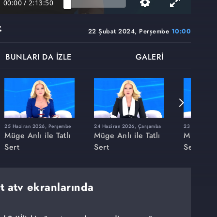
00:00
/
2:13:50
t
22 Şubat 2024, Perşembe
10:00
BUNLARI DA İZLE
GALERİ
25 Haziran 2026, Perşembe
24 Haziran 2026, Çarşamba
23 Haziran 20
Müge Anlı ile Tatlı
Müge Anlı ile Tatlı
Müge Anlı
Sert
Sert
Sert
rt atv ekranlarında