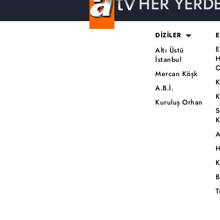
HER YERD
DİZİLER
E
E
Altı Üstü
H
İstanbul
O
Mercan Köşk
K
A.B.İ.
K
Kuruluş Orhan
S
K
A
H
K
B
T