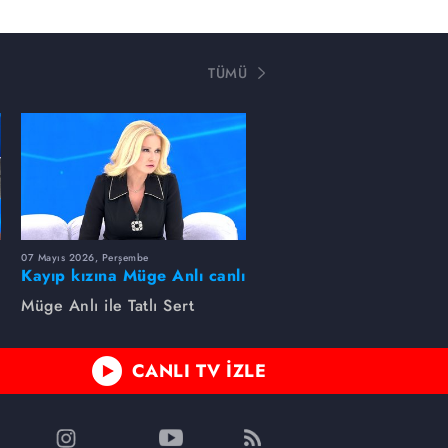
TÜMÜ
07 Mayıs 2026, Perşembe
Kayıp kızına Müge Anlı canlı
yayında kavuştu
Müge Anlı ile Tatlı Sert
CANLI TV İZLE