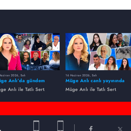
aşındaki Melisa kayıp.
ice'nin; 50 yaşlarındaki evli ve 10 çocuk babası
ğı iddia edildi. 21 yaşındaki Melisa Ekti'nin de 5
uluova'dan kaybolduğu konuşuldu.
aziran 2026, Salı
16 Haziran 2026, Salı
ge Anlı’da gündem
Müge Anlı canlı yayınında
rsıldı! Kayıp dosyaları ve
dikkat çeken gelişmeler
ge Anlı ile Tatlı Sert
Müge Anlı ile Tatlı Sert
le ihanetleri herkesi şoke
yaşandı. Kayıp,
i!
dolandırıcılık iddiası ve
şüpheli ölüm...