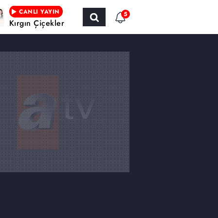
CANLI YAYIN
5
Kırgın Çiçekler