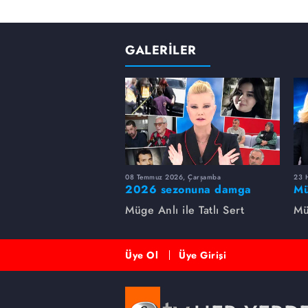
15 yaşındaki Hatice Nur ve 21 y
GALERİLER
Lise birinci sınıf öğrencisi Hat
Ahmet Yıldız tarafından kaçırıldı
Şubat Pazartesi günü Amasya S
08 Temmuz 2026, Çarşamba
23 H
2026 sezonuna damga
Mü
vuran 5 Müge Anlı
sa
Müge Anlı ile Tatlı Sert
Mü
dosyası...
ai
ett
Üye Ol
Üye Girişi