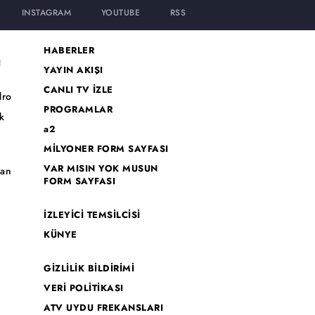
INSTAGRAM
YOUTUBE
RSS
HABERLER
I
YAYIN AKIŞI
CANLI TV İZLE
dro
PROGRAMLAR
k
a2
MİLYONER FORM SAYFASI
o
VAR MISIN YOK MUSUN
han
FORM SAYFASI
İZLEYİCİ TEMSİLCİSİ
KÜNYE
GİZLİLİK BİLDİRİMİ
VERİ POLİTİKASI
ATV UYDU FREKANSLARI