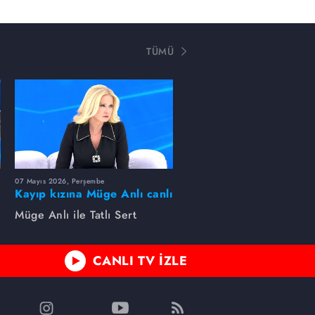
TÜMÜ
07 Mayıs 2026, Perşembe
Kayıp kızına Müge Anlı canlı
yayında kavuştu
Müge Anlı ile Tatlı Sert
CANLI TV İZLE