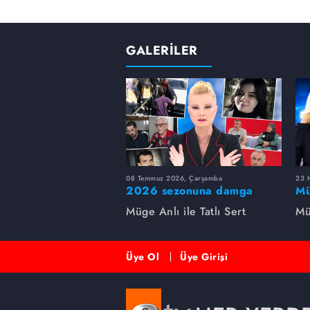
bulundu.
GALERİLER
08 Temmuz 2026, Çarşamba
23 H
2026 sezonuna damga
Mü
vuran 5 Müge Anlı
sa
Müge Anlı ile Tatlı Sert
Mü
dosyası...
ai
ett
Üye Ol
Üye Girişi