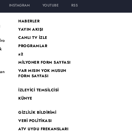
INSTAGRAM
YOUTUBE
RSS
HABERLER
I
YAYIN AKIŞI
CANLI TV İZLE
dro
PROGRAMLAR
k
a2
MİLYONER FORM SAYFASI
o
VAR MISIN YOK MUSUN
han
FORM SAYFASI
İZLEYİCİ TEMSİLCİSİ
KÜNYE
GİZLİLİK BİLDİRİMİ
VERİ POLİTİKASI
ATV UYDU FREKANSLARI