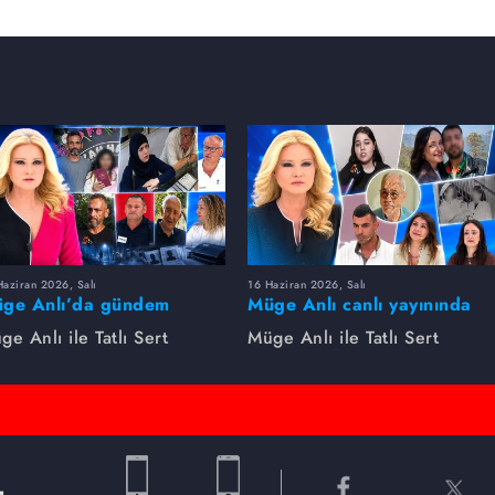
aziran 2026, Salı
16 Haziran 2026, Salı
ge Anlı’da gündem
Müge Anlı canlı yayınında
rsıldı! Kayıp dosyaları ve
dikkat çeken gelişmeler
ge Anlı ile Tatlı Sert
Müge Anlı ile Tatlı Sert
le ihanetleri herkesi şoke
yaşandı. Kayıp,
i!
dolandırıcılık iddiası ve
şüpheli ölüm...