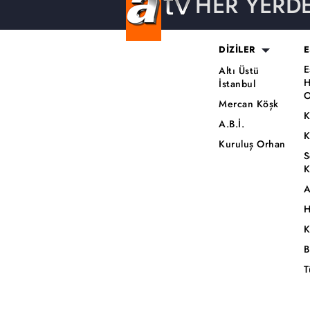
HER YERD
DİZİLER
E
E
Altı Üstü
H
İstanbul
O
Mercan Köşk
K
A.B.İ.
K
Kuruluş Orhan
S
K
A
H
K
B
T