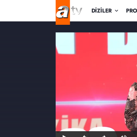
DİZİLER
PR