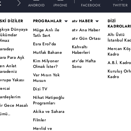
E
ANDROID
iPHONE
FACEBOOK
TWITTER
SKİ DİZİLER
PROGRAMLAR
atv HABER
DİZİ
KADROLAR
şkıya Dünyaya
Müge Anlı ile
atv Ana Haber
Altı Üstü
ükümdar
Tatlı Sert
atv Gün Ortası
İstanbul Ka
lmaz
Esra Erol'da
Kahvaltı
Mercan Köş
aradayı
Mutfak Bahane
Haberleri
Kadro
ara Para Aşk
Kim Milyoner
atv'de Hafta
A.B.İ. Kadr
en Anlat
Olmak İster?
Sonu
Kuruluş Or
aradeniz
Var Mısın Yok
Kadro
vrupa Yakası
Musun
ercai
Dizi TV
ardeşlerim
Nihat Hatipoğlu
Programları
ir Gece Masalı
Akika ve Sahara
ümü..
Filmler
Mevlid ve