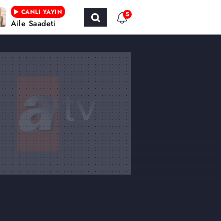
CANLI YAYIN
5
Aile Saadeti