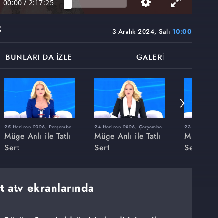
00:00
/
2:17:25
t
3 Aralık 2024, Salı
10:00
BUNLARI DA İZLE
GALERİ
25 Haziran 2026, Perşembe
24 Haziran 2026, Çarşamba
23 Haziran 20
Müge Anlı ile Tatlı
Müge Anlı ile Tatlı
Müge Anlı
Sert
Sert
Sert
rt atv ekranlarında