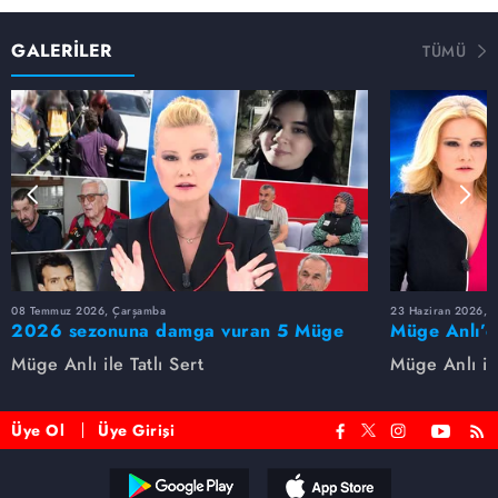
sokak arandı. Polis memurunun fotoğraftaki kişinin
İbrahim Şahin olduğunu teşhis ettiği açıklandı.
GALERİLER
TÜMÜ
08 Temmuz 2026, Çarşamba
23 Haziran 2026, S
2026 sezonuna damga vuran 5 Müge
Müge Anlı’d
Anlı dosyası...
dosyaları ve
Müge Anlı ile Tatlı Sert
Müge Anlı ile
etti!
Üye Ol
Üye Girişi
Reddet