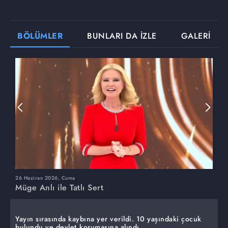
BÖLÜMLER
BUNLARI DA İZLE
GALERİ
26 Haziran 2026, Cuma
2
Müge Anlı ile Tatlı Sert
M
Yayın sırasında kaybına yer verildi. 10 yaşındaki çocuk
bulundu ve devlet korumasına alındı.