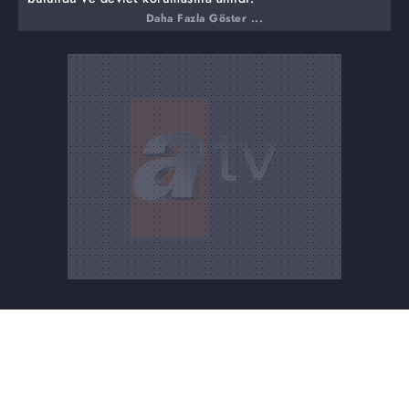
Daha Fazla Göster ...
10 yaşındaki Asadbek Satimov, Ankara Keçiören'den
kaybolmuştu. 10 yaşındaki çocuk bulundu. Sokakta
mendil sattığının ortaya çıkan çocuk, devlet koruması
altına alındı.
Müge Anlı'nın ortaya çıkardığı evlilik dolandırıcılığı...
Zanlılar tutuklanarak cezaevine gönderildi.
Asım Keskin'in kurduğu yuva 24 saat dolmadan
hayalleriyle birlikte başına yıkıldı. Ancak evlilik vaadiyle
dolandırılan tek kişinin o olmadığı Müge Anlı'da ortaya
çıktı. Aynı yöntemle dolandırılan birçok kişi canlı yayına
geldi. Yayınımız ihbar kabul edildi. Dolandırıcılık büro
ekipleri düğmeye bastı. Evlilik rüyasında insanlara kabusu
yaşatan üç şüpheli Çivril Adliyesinde çıkarıldıkları
Nöbetçi Sulh Ceza Hakimliğince "dolandırıcılık"
suçlamasıyla tutuklanarak Denizli T Tipi Kapalı Cezaevine
gönderildiler.
Bulunduğu söylenen adreste yoğun araştırma...
Hakkında gaiplik kararı verilen İbrahim Bey'in ise
çocukları da dahil hiçbir aile üyesiyle görüşmek
istemediği belirtildi. Sokaklarda yaşayan ailesiyle
görüşmek istemeyen İbrahim Bey, canlı yayında sokak