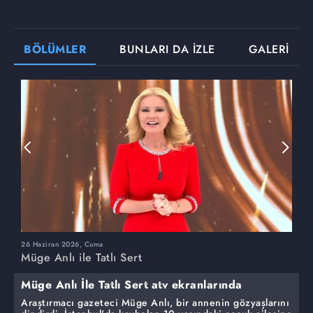
BÖLÜMLER
BUNLARI DA İZLE
GALERİ
26 Haziran 2026, Cuma
2
Müge Anlı ile Tatlı Sert
M
Müge Anlı İle Tatlı Sert atv ekranlarında
Araştırmacı gazeteci Müge Anlı, bir annenin gözyaşlarını