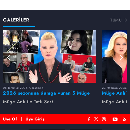
GALERİLER
TÜMÜ
08 Temmuz 2026, Çarşamba
23 Haziran 2026, S
2026 sezonuna damga vuran 5 Müge
Müge Anlı’d
Anlı dosyası...
dosyaları ve
Müge Anlı ile Tatlı Sert
Müge Anlı ile
etti!
Üye Ol
Üye Girişi