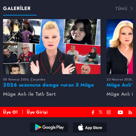
GALERİLER
TÜMÜ
08 Temmuz 2026, Çarşamba
23 Haziran 2026, S
2026 sezonuna damga vuran 5 Müge
Müge Anlı’d
Anlı dosyası...
dosyaları ve
Müge Anlı ile Tatlı Sert
Müge Anlı ile
etti!
Üye Ol
Üye Girişi
Reddet